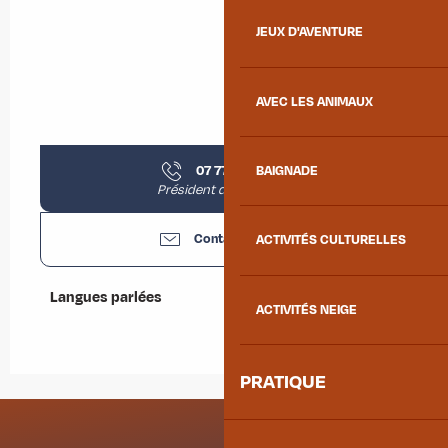
JEUX D'AVENTURE
AVEC LES ANIMAUX
07 77 14 75
▒▒
BAIGNADE
Président de l'AAPPMA
Contactez-nous
ACTIVITÉS CULTURELLES
Langues parlées
Langues parlées
ACTIVITÉS NEIGE
PRATIQUE