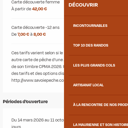
Carte découverte femme
DÉCOUVRIR
À partir de
42,00 €
INCONTOURNABLES
Carte découverte -12 ans
De
7,00 €
à
8,00 €
TOP 10 DES RANDOS
Ces tarifs varient selon si le pêcheur dispose déjà d’une
autre carte de pêche d’une AAPPMA en France, munie
LES PLUS GRANDS COLS
de son timbre CPMA 2026. Pour consulter l’intégralité
des tarifs et des options disponibles en Savoie :
http://www.savoiepeche.com/carte-de-peche
ARTISANAT LOCAL
Périodes d'ouverture
À LA RENCONTRE DE NOS PRO
Du 14 mars 2026 au 11 octobre 2026 - Ouvert tous les
LA MAURIENNE ET SON HISTOIR
jours