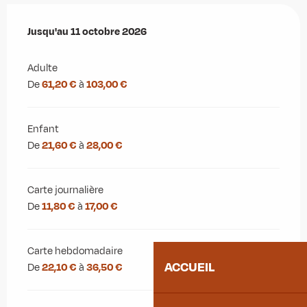
Du
Jusqu'au
14 mars 2026
11 octobre 2026
au
11 octobre 2026
Adulte
De
61,20 €
à
103,00 €
Enfant
De
21,60 €
à
28,00 €
Carte journalière
De
11,80 €
à
17,00 €
Carte hebdomadaire
ACCUEIL
De
22,10 €
à
36,50 €