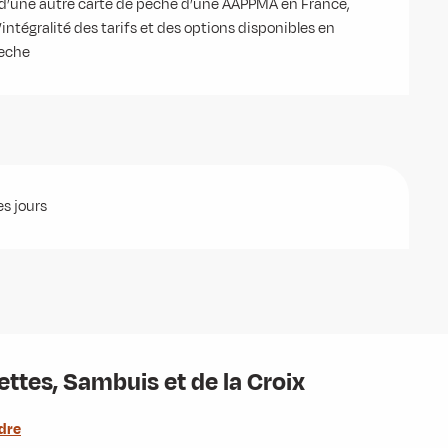
jà d’une autre carte de pêche d’une AAPPMA en France,
ntégralité des tarifs et des options disponibles en
peche
es jours
ttes, Sambuis et de la Croix
dre