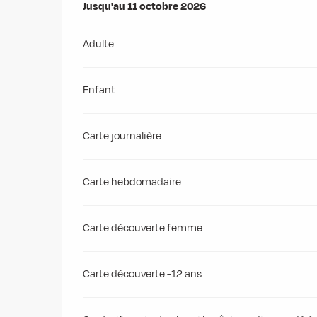
Du
Jusqu'au
6 juin 2026
11 octobre 2026
au
11 octobre 2026
Adulte
Enfant
Carte journalière
Carte hebdomadaire
Carte découverte femme
Carte découverte -12 ans