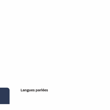
Langues parlées
Langues parlées