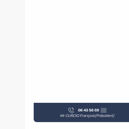
06 43 56 69
▒▒
Mr CURCIO François(Président)