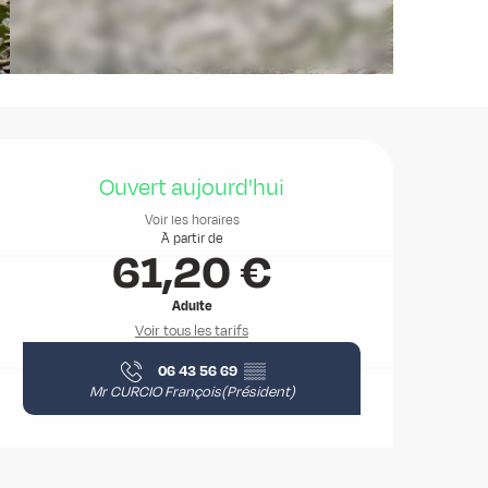
Ouverture et coordonnées
Ouvert aujourd'hui
Voir les horaires
À partir de
61,20 €
Adulte
Voir tous les tarifs
06 43 56 69
▒▒
Mr CURCIO François(Président)