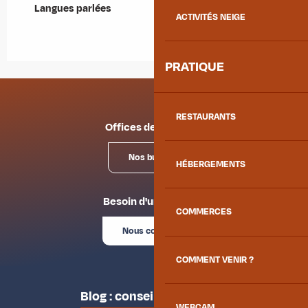
Langues parlées
Langues parlées
ACTIVITÉS NEIGE
PRATIQUE
RESTAURANTS
Offices de tourisme
Nos bureaux
HÉBERGEMENTS
Besoin d'un conseil ?
COMMERCES
Nous contacter
COMMENT VENIR ?
Blog : conseils des locaux
WEBCAM