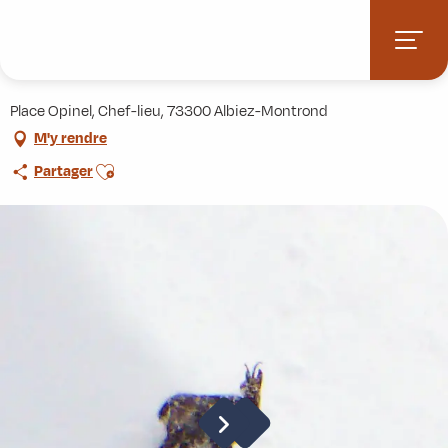
Aller
Accueil
Activités
Observation des chamois
au
contenu
Observation des chamois
principal
Place Opinel, Chef-lieu, 73300 Albiez-Montrond
M'y rendre
Ajouter aux favoris
Partager