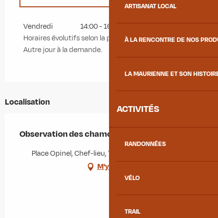
ARTISANAT LOCAL
Du
1 janvier 2026
au
30 avril 2026
Vendredi
14:00 - 16:00
Horaires évolutifs selon la période.
À LA RENCONTRE DE NOS PRO
Autre jour à la demande.
LA MAURIENNE ET SON HISTOIR
Localisation
ACTIVITÉS
Observation des chamois
RANDONNÉES
Place Opinel, Chef-lieu, 73300 Albiez-Montrond
M'y rendre
VÉLO
TRAIL