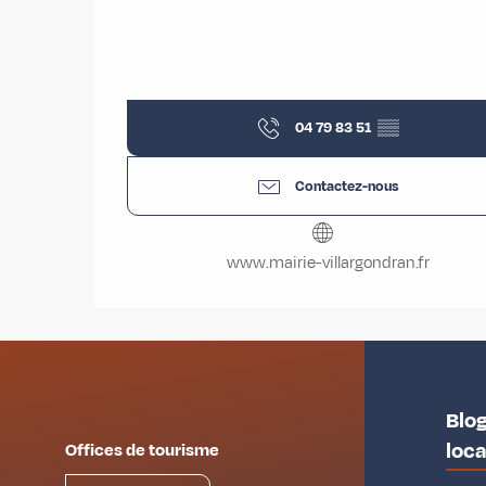
04 79 83 51
▒▒
Contactez-nous
www.mairie-villargondran.fr
Blog
loc
Offices de tourisme