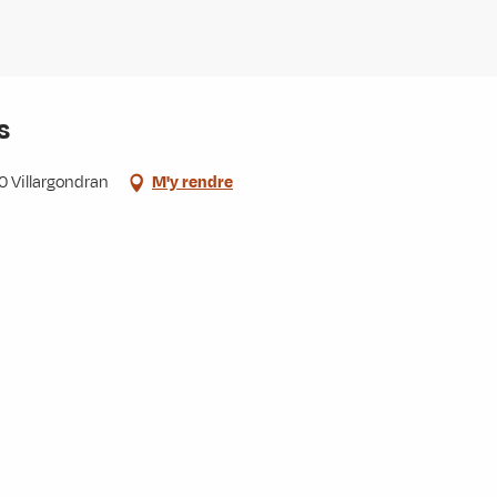
s
0 Villargondran
M'y rendre