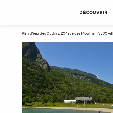
Aller
Accueil
Activités
Pêche au plan d'eau des Oudins
au
DÉCOUVRIR
contenu
Pêche au plan d'eau des Oudins
principal
Plan d'eau des Oudins, 204 rue des Moulins, 73300 Vil