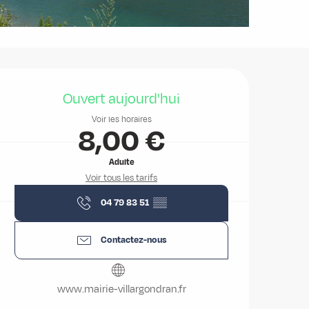
Ouverture et coordonnées
Ouvert aujourd'hui
Voir les horaires
8,00 €
Adulte
Voir tous les tarifs
04 79 83 51
▒▒
Contactez-nous
www.mairie-villargondran.fr