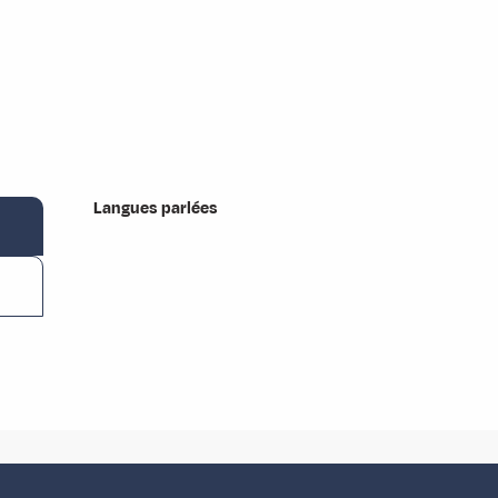
Langues parlées
Langues parlées