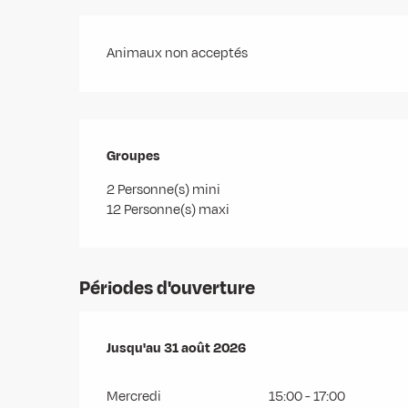
Animaux non acceptés
Groupes
Groupes
2 Personne(s) mini
12 Personne(s) maxi
Périodes d'ouverture
Du
Jusqu'au
28 juin 2026
31 août 2026
au
31 août 2026
Mercredi
15:00 - 17:00