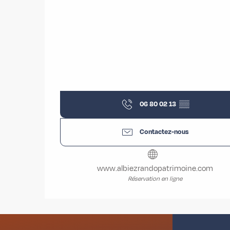
06 80 02 13
▒▒
Contactez-nous
www.albiezrandopatrimoine.com
Réservation en ligne