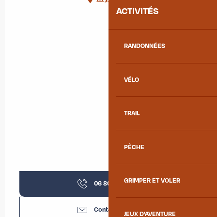
ACTIVITÉS
RANDONNÉES
VÉLO
TRAIL
PÊCHE
GRIMPER ET VOLER
06 80 02 13
▒▒
Contactez-nous
JEUX D'AVENTURE