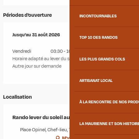
Périodes d'ouverture
INCONTOURNABLES
Du
Jusqu'au
1 juin 2026
31 août 2026
au
31 août 2026
TOP 10 DES RANDOS
Vendredi
03:30 - 10:30
Horaire adapté au lever du soleil
LES PLUS GRANDS COLS
Autre jour sur demande
ARTISANAT LOCAL
Localisation
À LA RENCONTRE DE NOS PRO
Rando lever du soleil aux Aiguilles
LA MAURIENNE ET SON HISTOIR
Place Opinel, Chef-lieu, 73300 Albiez-Montrond
M'y rendre