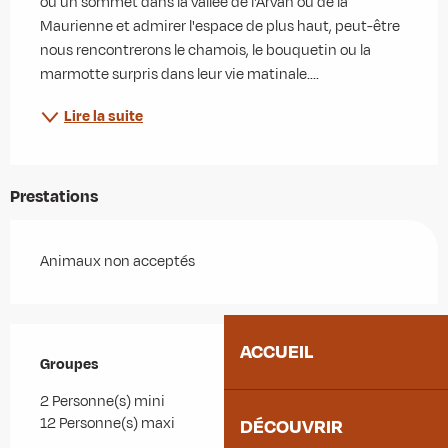
ou un sommet dans la vallée de l'Arvan ou de la 
Maurienne et admirer l'espace de plus haut, peut-être 
nous rencontrerons le chamois, le bouquetin ou la 
marmotte surpris dans leur vie matinale....
Lire la suite
Prestations
Animaux non acceptés
ACCUEIL
Groupes
Groupes
2 Personne(s) mini
12 Personne(s) maxi
DÉCOUVRIR