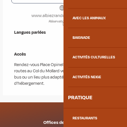
www.albiezrandopatrimoine.com
AVEC LES ANIMAUX
Réservation en ligne
Langues parlées
Langues parlées
BAIGNADE
Accès
Accès
ACTIVITÉS CULTURELLES
Rendez-vous Place Opinel ou au croisement des
routes au Col du Mollard vers l'arrêt de la navette et
bus ou un lieu plus adapté selon votre lieu
ACTIVITÉS NEIGE
d’hébergement.
PRATIQUE
RESTAURANTS
Offices de tourisme