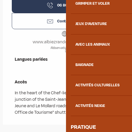
GRIMPER ET VOLER
06 80 02 13
▒▒
Contactez-nous
JEUX D'AVENTURE
www.albiezrandopatrimoine.com
AVEC LES ANIMAUX
Réservation en ligne
Langues parlées
Langues parlées
BAIGNADE
Accès
Accès
ACTIVITÉS CULTURELLES
In the heart of the Chef-lieu, Place Opinel is at the
junction of the Saint-Jean-de-Maurienne, Albiez-le-
Jeune and Le Mollard roads.
ACTIVITÉS NEIGE
Office de Tourisme" shuttle bus stop in winter.
PRATIQUE