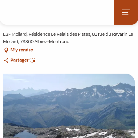
Aller
Accueil
Activités
Randonnée Les lacs de Belledonne
au
contenu
Randonnée Les lacs de Belledonne
principal
ESF Mollard, Résidence Le Relais des Pistes, 81 rue du Ravarin Le
Mollard, 73300 Albiez-Montrond
M'y rendre
Ajouter aux favoris
Partager