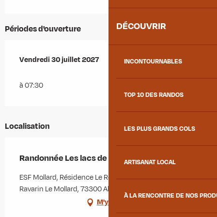
DÉCOUVRIR
Périodes d'ouverture
Vendredi 30 juillet 2027
Vendredi 30 juillet 2027
INCONTOURNABLES
à 07:30
TOP 10 DES RANDOS
Localisation
LES PLUS GRANDS COLS
Randonnée Les lacs de Belledonne
ARTISANAT LOCAL
ESF Mollard, Résidence Le Relais des Pistes, 81 rue du
Ravarin Le Mollard, 73300 Albiez-Montrond
À LA RENCONTRE DE NOS PRO
M'y rendre