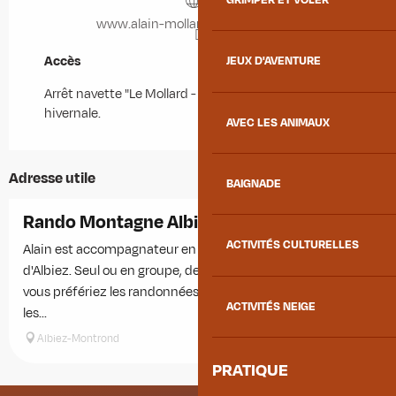
www.alain-mollaret-randonnees.fr
Accès
Accès
JEUX D'AVENTURE
Arrêt navette "Le Mollard - Front de neige" en saison
hivernale.
AVEC LES ANIMAUX
Adresse utile
BAIGNADE
Rando Montagne Albiez - Alain Mollaret
ACTIVITÉS CULTURELLES
Alain est accompagnateur en moyenne montagne et natif
d'Albiez. Seul ou en groupe, de un à plusieurs jours, que
vous préfériez les randonnées à thème (faune, flore) ou
ACTIVITÉS NEIGE
les...
Albiez-Montrond
PRATIQUE