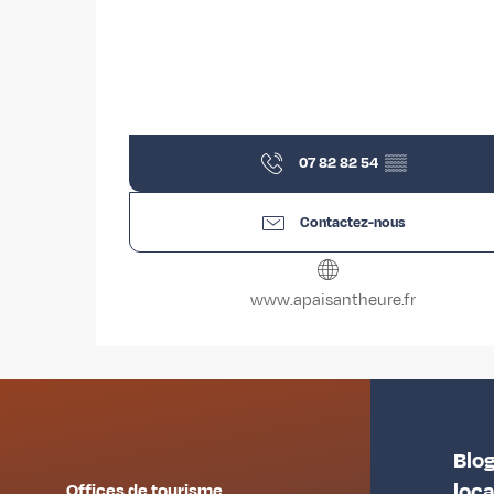
07 82 82 54
▒▒
Contactez-nous
www.apaisantheure.fr
Blog
loc
Offices de tourisme