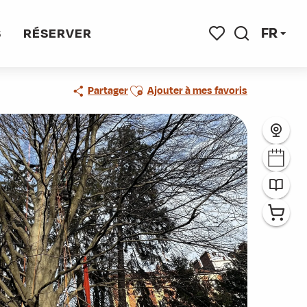
FR
S
RÉSERVER
Recherche
Voir les favoris
Ajouter aux favoris
Partager
Ajouter à mes favoris