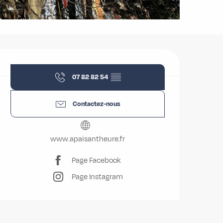
Ouverture et coordonnées
07 82 82 54
▒▒
Contactez-nous
www.apaisantheure.fr
Page Facebook
Page Instagram