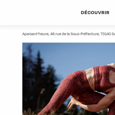
Aller
Accueil
Activités
Yoga et grimpe d'arbres
au
DÉCOUVRIR
contenu
Yoga et grimpe d'arbres
principal
Apaisant’heure, 48 rue de la Sous-Préfecture, 73140