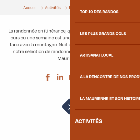
Accueil
Activités
Randonnées
Itinérance
TOP 10 DES RANDOS
La randonnée en itinérance, que ce soit sur deux jours, trois
LES PLUS GRANDS COLS
jours ou une semaine est une expérience unique en face à
face avec la montagne. Nuit en refuge ou en bivouac, voici
notre sélection de randonnées en itinérances à vivre en
ARTISANAT LOCAL
Maurienne !
Ajouter aux 
À LA RENCONTRE DE NOS PRO
LA MAURIENNE ET SON HISTOIR
Tour du Grand Arc
ACTIVITÉS