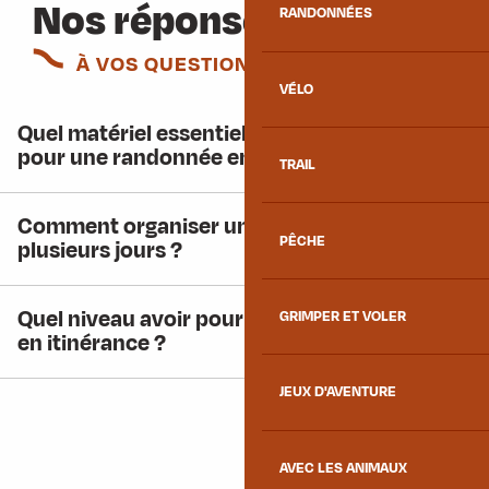
Nos réponses
RANDONNÉES
À VOS QUESTIONS
VÉLO
Quel matériel essentiel à avoir quand on part
pour une randonnée en itinérance ?
TRAIL
Comment organiser une randonnée sur
PÊCHE
plusieurs jours ?
Quel niveau avoir pour faire une randonnée
GRIMPER ET VOLER
en itinérance ?
JEUX D'AVENTURE
AVEC LES ANIMAUX