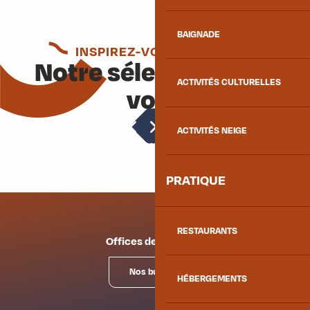
BAIGNADE
INSPIREZ-VOUS ENCORE
Notre sélection pour
ACTIVITÉS CULTURELLES
vous
Accompagnateurs en montagne
ACTIVITÉS NEIGE
PRATIQUE
RESTAURANTS
Offices de tourisme
Nos bureaux
HÉBERGEMENTS