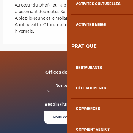
ACTIVITÉS CULTURELLES
Au cœur du Chef-lieu, la place Opinel est au
croisement des routes Saint-Jean-de-Maurienne,
Albiez-le-Jeune et le Mollard.
Arrêt navette "Office de Tourisme" en saison
ACTIVITÉS NEIGE
hivernale.
PRATIQUE
RESTAURANTS
Offices de tourisme
Nos bureaux
HÉBERGEMENTS
Besoin d'un conseil ?
COMMERCES
Nous contacter
COMMENT VENIR ?