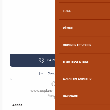
TRAIL
PÊCHE
GRIMPER ET VOLER
04 79 59 30
▒▒
JEUX D'AVENTURE
Contactez-nous
AVEC LES ANIMAUX
www.explore-maurienne.com
Page Albiez
BAIGNADE
Accès
Accès