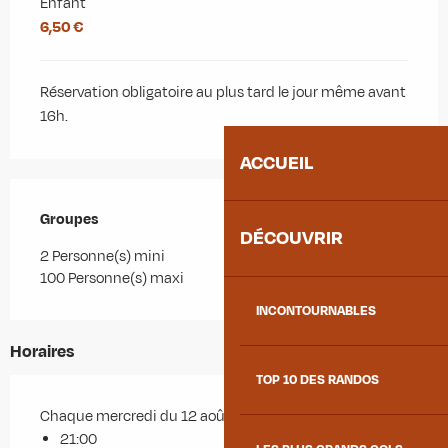
Enfant
6,50 €
Réservation obligatoire au plus tard le jour même avant
16h.
ACCUEIL
Groupes
Groupes
DÉCOUVRIR
2 Personne(s) mini
100 Personne(s) maxi
INCONTOURNABLES
Horaires
TOP 10 DES RANDOS
Chaque mercredi du 12 août 2026 au 26 août 2026
21:00