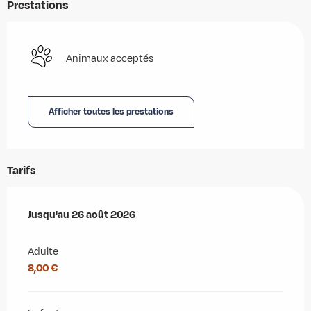
Prestations
Animaux acceptés
Afficher toutes les prestations
Tarifs
Du
Jusqu'au
8 juillet 2026
26 août 2026
au
26 août 2026
Adulte
8,00 €