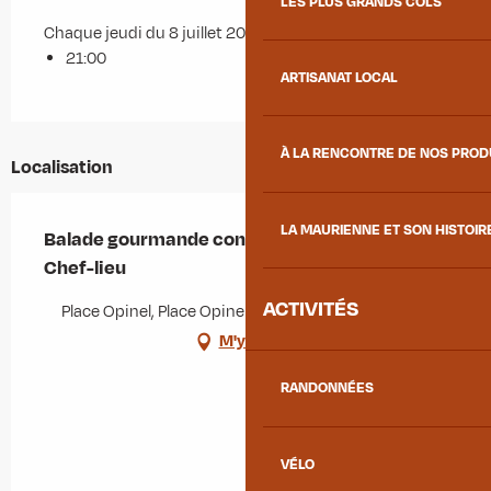
LES PLUS GRANDS COLS
Chaque jeudi du 8 juillet 2027 au 5 août 2027
21:00
ARTISANAT LOCAL
À LA RENCONTRE DE NOS PRO
Localisation
LA MAURIENNE ET SON HISTOIR
Balade gourmande contée aux lampions au
Chef-lieu
ACTIVITÉS
Place Opinel, Place Opinel, 73300 Albiez-Montrond
M'y rendre
RANDONNÉES
VÉLO