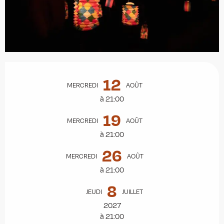
Ouverture et coordonnées
12
MERCREDI
AOÛT
à 21:00
19
MERCREDI
AOÛT
à 21:00
26
MERCREDI
AOÛT
à 21:00
8
JEUDI
JUILLET
2027
à 21:00