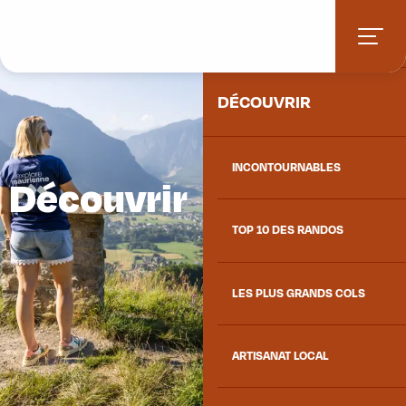
Aller
ACCUEIL
au
contenu
principal
DÉCOUVRIR
INCONTOURNABLES
Découvrir
TOP 10 DES RANDOS
LES PLUS GRANDS COLS
ARTISANAT LOCAL