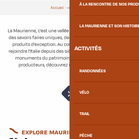
À LA RENCONTRE DE NOS PRO
Accueil
Découvrir
LA MAURIENNE ET SON HISTOIR
La Maurienne, c’est une vallée entourée de montagnes, avec
des savoirs faires uniques, des villages authentiques et des
produits d’exception. Au cœur des Alpes, elle permet de
ACTIVITÉS
rejoindre l’Italie depuis des siècles. Au grès des balades, des
monuments du patrimoine, de ses artisans et de ses
producteurs, découvrez cette vallée authentique.
RANDONNÉES
VÉLO
Incontournables
TRAIL
EXPLORE MAURIENNE
PÊCHE