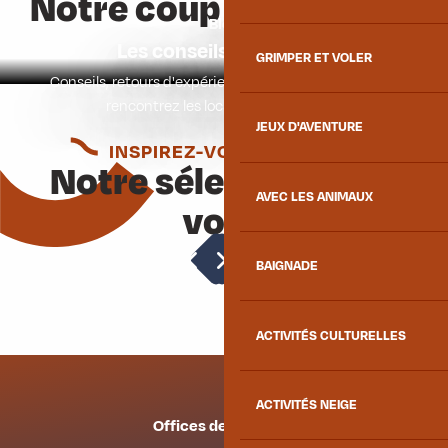
Notre coup de coeur
Blog
Les conseils des locaux
GRIMPER ET VOLER
Conseils, retours d'expériences, secrets bien gardés :
rencontrez les locaux mauriennais !
JEUX D'AVENTURE
INSPIREZ-VOUS ENCORE
Notre sélection pour
AVEC LES ANIMAUX
vous
Activités
BAIGNADE
ACTIVITÉS CULTURELLES
ACTIVITÉS NEIGE
Offices de tourisme