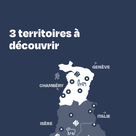
3 territoires à
découvrir
GENÈVE
CHAMBÉRY
ITALIE
ISÈRE