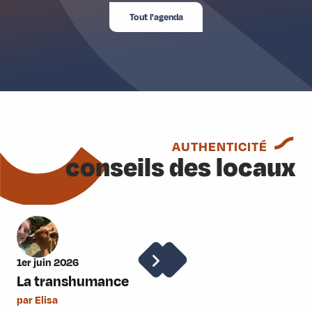
Tout l'agenda
AUTHENTICITÉ
conseils des locaux
1er juin 2026
1er
La transhumance
Le
par Elisa
par