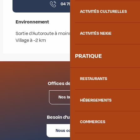
04 79 83 13
▒▒
ACTIVITÉS CULTURELLES
Environnement
Environnement
Sortie d’Autoroute à moins de 5 km
ACTIVITÉS NEIGE
Village à -2 km
PRATIQUE
RESTAURANTS
Offices de tourisme
Nos bureaux
HÉBERGEMENTS
Besoin d'un conseil ?
COMMERCES
Nous contacter