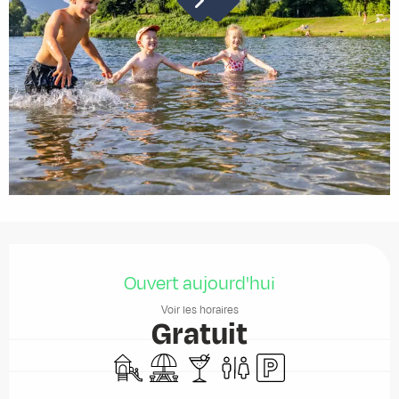
Ouverture et coordonnées
Ouvert aujourd'hui
Voir les horaires
Gratuit
Jeux pour enfants / Espace jeux
Aire de pique nique
Bar / Buvette
Toilettes
Parking