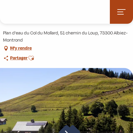
Aller
Accueil
Activités
Bateaux Mississippi
au
contenu
Bateaux Mississippi
principal
Plan d'eau du Col du Mollard, 51 chemin du Loup, 73300 Albiez-
Montrond
M'y rendre
Ajouter aux favoris
Partager