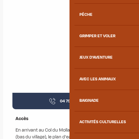
PÊCHE
GRIMPER ET VOLER
JEUX D'AVENTURE
AVEC LES ANIMAUX
BAIGNADE
04 79 59 30
▒▒
Accès
Accès
ACTIVITÉS CULTURELLES
En arrivant au Col du Mollard depuis le Chef-lieu
(bas du village), le plan d'eau se situe sur la gauche,