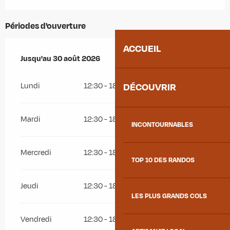
Périodes d'ouverture
ACCUEIL
Du
Jusqu'au
4 juillet 2026
30 août 2026
au
30 août 2026
Lundi
12:30 - 18:30
DÉCOUVRIR
Mardi
12:30 - 18:30
INCONTOURNABLES
Mercredi
12:30 - 18:30
TOP 10 DES RANDOS
Jeudi
12:30 - 18:30
LES PLUS GRANDS COLS
Vendredi
12:30 - 18:30