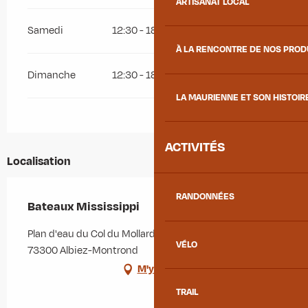
ARTISANAT LOCAL
Samedi
12:30 - 18:30
À LA RENCONTRE DE NOS PRO
Dimanche
12:30 - 18:30
LA MAURIENNE ET SON HISTOIR
ACTIVITÉS
Localisation
RANDONNÉES
Bateaux Mississippi
Plan d'eau du Col du Mollard, 51 chemin du Loup,
VÉLO
73300 Albiez-Montrond
M'y rendre
TRAIL