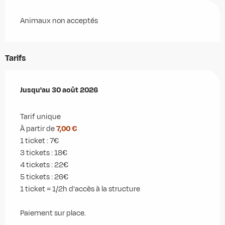
Animaux non acceptés
Tarifs
Du
Jusqu'au
4 juillet 2026
30 août 2026
au
30 août 2026
Tarif unique
À partir de
7,00 €
1 ticket : 7€
3 tickets : 18€
4 tickets : 22€
5 tickets : 26€
1 ticket = 1/2h d'accès à la structure
Paiement sur place.