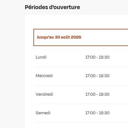
Périodes d'ouverture
Jusqu'au
30 août 2026
Du
1 janvier 2026
au
4 janvier 2026
Lundi
17:00 - 18:30
Du
5 janvier 2026
au
6 février 2026
Mercredi
17:00 - 18:30
Du
7 février 2026
au
7 mars 2026
Vendredi
17:00 - 18:30
Du
9 mars 2026
au
22 mars 2026
Samedi
17:00 - 18:30
Du
23 mars 2026
au
3 juillet 2026