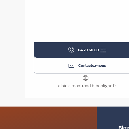
04 79 59 30
▒▒
Contactez-nous
albiez-montrond.bibenligne.fr
Blog