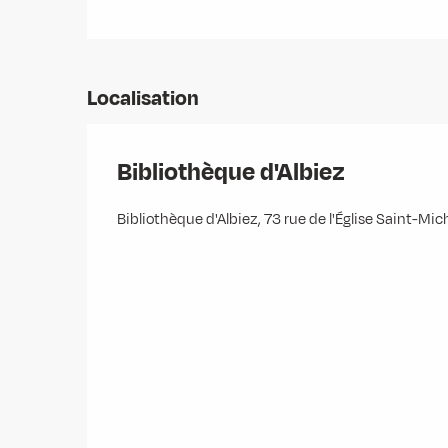
Du
31 août 2026
au
19 décembre 2026
Du
20 décembre 2026
au
4 janvier 2027
Localisation
Bibliothèque d'Albiez
Bibliothèque d'Albiez, 73 rue de l'Église Saint-M