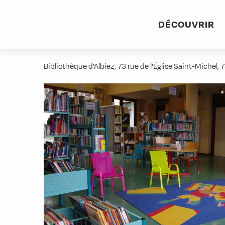
Aller
Accueil
Activités
Bibliothèque d'Albiez
au
DÉCOUVRIR
contenu
Bibliothèque d'Albiez
principal
Bibliothèque d'Albiez, 73 rue de l'Église Saint-Michel