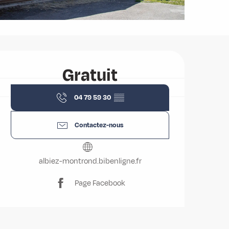
Ouverture et coordonnées
Gratuit
04 79 59 30
▒▒
Contactez-nous
albiez-montrond.bibenligne.fr
Page Facebook