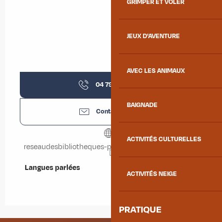
GRIMPER ET VOLER
JEUX D'AVENTURE
AVEC LES ANIMAUX
04 79 44 85
▒▒
BAIGNADE
Contactez-nous
ACTIVITÉS CULTURELLES
reseaudesbibliotheques-portedemaurienne.c3rb.org
Langues parlées
Langues parlées
ACTIVITÉS NEIGE
PRATIQUE