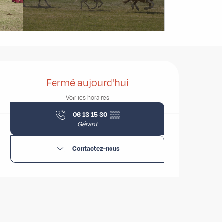
Ouverture et coordonnées
Fermé aujourd'hui
Voir les horaires
06 13 15 30
▒▒
Gérant
Contactez-nous