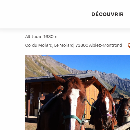
Aller
Accueil
Activités
Centre équestre le Kavalkada
au
DÉCOUVRIR
contenu
Centre équestre le Kavalkada
principal
Altitude : 1630m
Col du Mollard, Le Mollard, 73300 Albiez-Montrond