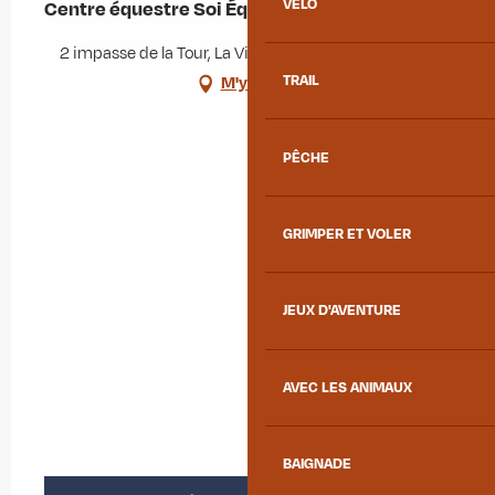
VÉLO
Centre équestre Soi Équestre
2 impasse de la Tour, La Ville, 73300 Albiez-le-Jeune
TRAIL
M'y rendre
PÊCHE
GRIMPER ET VOLER
JEUX D'AVENTURE
AVEC LES ANIMAUX
BAIGNADE