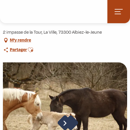
Aller
Accueil
Activités
Centre équestre Soi Équestre
au
contenu
Centre équestre Soi Équestre
principal
2 impasse de la Tour, La Ville, 73300 Albiez-le-Jeune
M'y rendre
Ajouter aux favoris
Partager