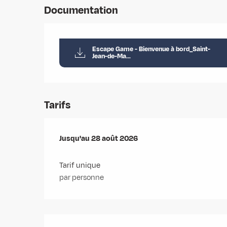
Documentation
Escape Game - Bienvenue à bord_Saint-
Jean-de-Ma...
Tarifs
Du
Jusqu'au
30 juin 2026
28 août 2026
au
28 août 2026
Tarif unique
par personne