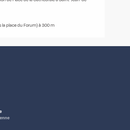
us la place du Forum) à 300 m
e
ienne