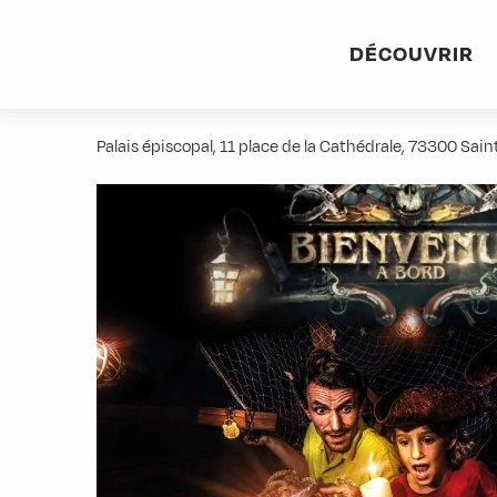
Aller
Accueil
Activités
Escape Game - Bienvenue à bord
au
DÉCOUVRIR
contenu
Escape Game - Bienvenue à bord
principal
Palais épiscopal, 11 place de la Cathédrale, 73300 Sa