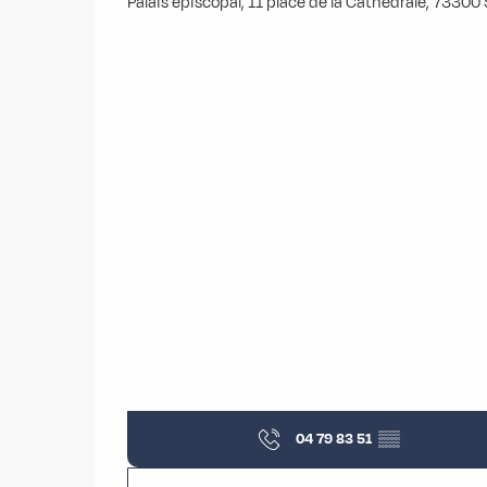
Palais épiscopal, 11 place de la Cathédrale, 733
04 79 83 51
▒▒