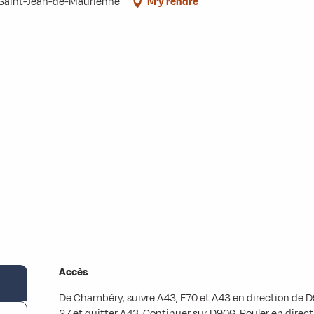
00 Saint-Jean-de-Maurienne
M'y rendre
Accès
Accès
De Chambéry, suivre A43, E70 et A43 en direction de D
27 et quitter A43. Continuer sur D906. Rouler en direct