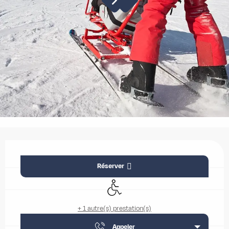
Ouverture et coordonnées
Réserver
Accès handicapés
+ 1 autre(s) prestation(s)
Appeler