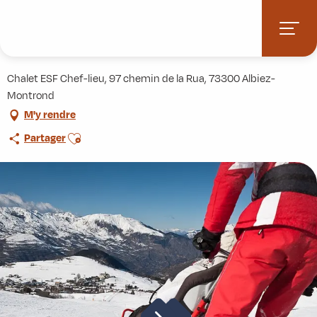
Aller
Accueil
Activités
Fauteuil-ski avec l'ESF
au
contenu
Fauteuil-ski avec l'ESF
principal
Chalet ESF Chef-lieu, 97 chemin de la Rua, 73300 Albiez-
Montrond
M'y rendre
Ajouter aux favoris
Partager