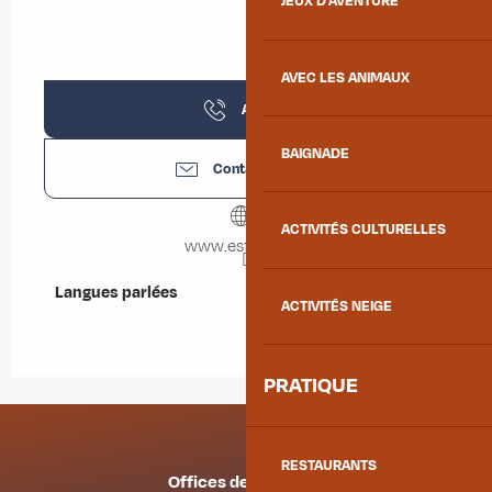
JEUX D'AVENTURE
AVEC LES ANIMAUX
Appeler
BAIGNADE
Contactez-nous
ACTIVITÉS CULTURELLES
www.esfalbiez.fr
Langues parlées
Langues parlées
ACTIVITÉS NEIGE
PRATIQUE
RESTAURANTS
Offices de tourisme