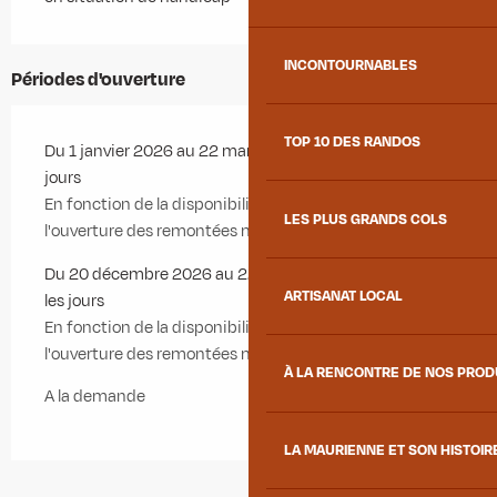
INCONTOURNABLES
Périodes d'ouverture
TOP 10 DES RANDOS
Du 1 janvier 2026 au 22 mars 2026 - Ouvert tous les
jours
En fonction de la disponibilité des moniteurs et de
LES PLUS GRANDS COLS
l'ouverture des remontées mécaniques.
Du 20 décembre 2026 au 22 mars 2027 - Ouvert tous
ARTISANAT LOCAL
les jours
En fonction de la disponibilité des moniteurs et de
l'ouverture des remontées mécaniques.
À LA RENCONTRE DE NOS PRO
A la demande
LA MAURIENNE ET SON HISTOIR