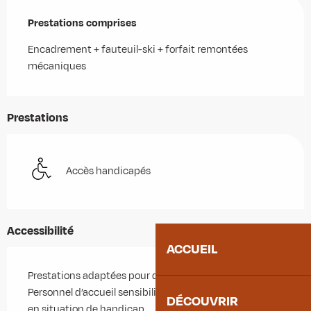
Prestations comprises
Prestations comprises
Encadrement + fauteuil-ski + forfait remontées 
mécaniques
Prestations
Accès handicapés
Accessibilité
ACCUEIL
Prestations adaptées pour déficience motrice
Personnel d’accueil sensibilisé à l’accueil des personnes
DÉCOUVRIR
en situation de handicap