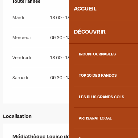
Toute l'année
Toute l'année
ACCUEIL
Mardi
13:00 - 18:00
DÉCOUVRIR
Mercredi
09:30 - 12:00
13:00 - 18:00
INCONTOURNABLES
Vendredi
13:00 - 18:00
TOP 10 DES RANDOS
Samedi
09:30 - 12:00
13:00 - 16:00
LES PLUS GRANDS COLS
Localisation
ARTISANAT LOCAL
Médiathèque Louise de Savoie