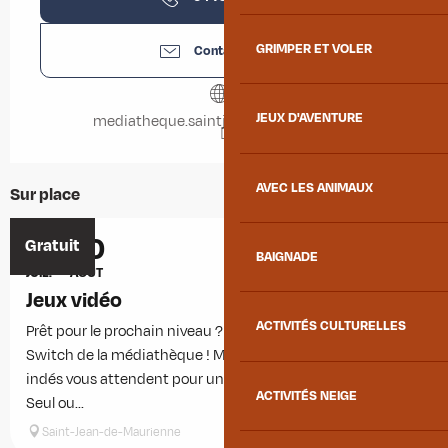
GRIMPER ET VOLER
Contactez-nous
JEUX D'AVENTURE
mediatheque.saintjeandemaurienne.fr
AVEC LES ANIMAUX
Sur place
4
30
Réservable
Gratuit
BAIGNADE
JUIL.
AOÛT
Jeux vidéo
ACTIVITÉS CULTURELLES
Prêt pour le prochain niveau ? Venez tester la sélection
Switch de la médiathèque ! Mario, Minecraft et pépites
indés vous attendent pour une session fun et conviviale.
ACTIVITÉS NEIGE
Seul ou...
Saint-Jean-de-Maurienne