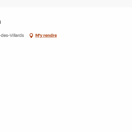
n
-des-Villards
M'y rendre