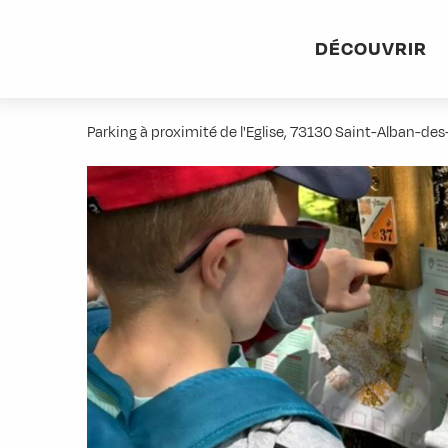
Aller
Accueil
Activités
Parcours Ludique d'orientation
au
DÉCOUVRIR
contenu
Parcours Ludique d'orientation
principal
Parking à proximité de l'Eglise, 73130 Saint-Alban-des-