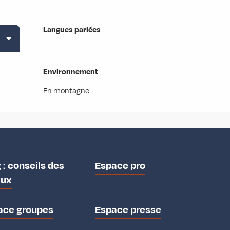
Langues parlées
Langues parlées
Environnement
Environnement
En montagne
 : conseils des
Espace pro
aux
ace groupes
Espace presse