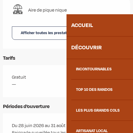
Aire de pique nique
ACCUEIL
Afficher toutes les prestations
DÉCOUVRIR
Tarifs
INCONTOURNABLES
Gratuit
—
TOP 10 DES RANDOS
Périodes d'ouverture
LES PLUS GRANDS COLS
Du 28 juin 2026 au 31 août 2026 - Ouvert tous les jours
ARTISANAT LOCAL
Baignade surveillée tous les jours de 12h30 à 18h.