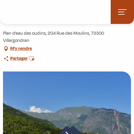
Aller
Accueil
Activités
Plan d'eau et baignade des Oudins
au
contenu
Plan d'eau et baignade des Oudins
principal
Plan d’eau des oudins, 204 Rue des Moulins, 73300
Villargondran
M'y rendre
Ajouter aux favoris
Partager