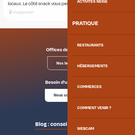
ACTIVITÉS NEIGE
locaux. Le côté snack vous permettra de déjeuner sur le...
Villargondran
PRATIQUE
RESTAURANTS
Offices de tourisme
Nos bureaux
HÉBERGEMENTS
Besoin d'un conseil ?
COMMERCES
Nous contacter
COMMENT VENIR ?
Blog : conseils des locaux
WEBCAM