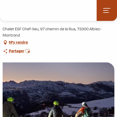
Aller
Accueil
Activités
Sortie Fat Bike accompagnée
au
contenu
Sortie Fat Bike accompagnée
principal
Chalet ESF Chef-lieu, 97 chemin de la Rua, 73300 Albiez-
Montrond
M'y rendre
Ajouter aux favoris
Partager