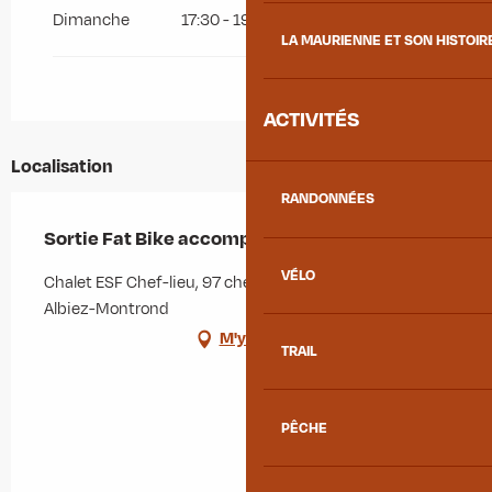
Dimanche
17:30 - 19:00
LA MAURIENNE ET SON HISTOIR
ACTIVITÉS
Localisation
RANDONNÉES
Sortie Fat Bike accompagnée
VÉLO
Chalet ESF Chef-lieu, 97 chemin de la Rua, 73300
Albiez-Montrond
M'y rendre
TRAIL
PÊCHE