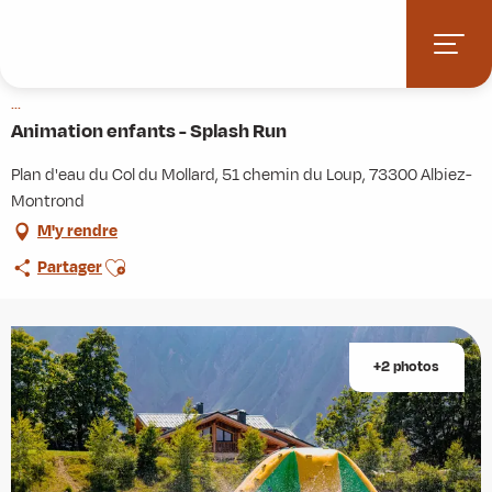
Aller
Accueil
Agenda
Animation enfants - Splash Run
au
contenu
Mardi 11 août de 14:00 à 15:00 / Mardi 18 août de 14:00 à 15:00 /
principal
...
Animation enfants - Splash Run
Plan d'eau du Col du Mollard, 51 chemin du Loup, 73300 Albiez-
Montrond
M'y rendre
Ajouter aux favoris
Partager
+2 photos