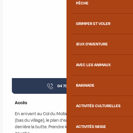
PÊCHE
GRIMPER ET VOLER
JEUX D'AVENTURE
AVEC LES ANIMAUX
BAIGNADE
04 79 59 30
▒▒
Accès
Accès
ACTIVITÉS CULTURELLES
En arrivant au Col du Mollard depuis le Chef-lieu
(bas du village), le plan d'eau se situe sur la gauche,
derrière la butte. Prendre le chemin qui monte à
ACTIVITÉS NEIGE