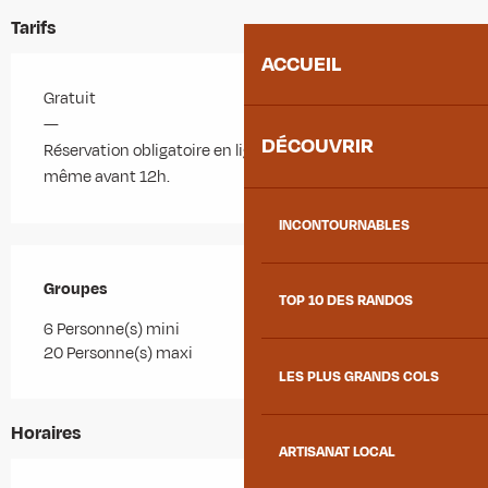
Tarifs
ACCUEIL
Gratuit
—
DÉCOUVRIR
Réservation obligatoire en ligne au plus tard le jour
même avant 12h.
INCONTOURNABLES
Groupes
Groupes
TOP 10 DES RANDOS
6 Personne(s) mini
20 Personne(s) maxi
LES PLUS GRANDS COLS
Horaires
ARTISANAT LOCAL