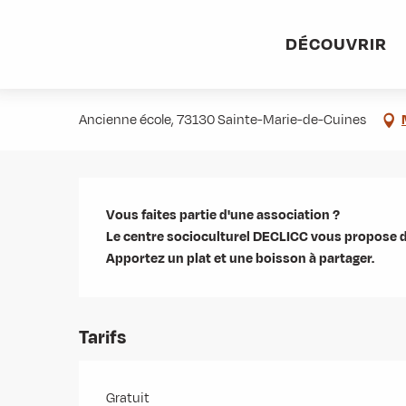
Aller
Accueil
Agenda
ANNULE - Rencontre des bénévoles asso
au
DÉCOUVRIR
contenu
ANNULE - Rencontre des bénévole
principal
Ancienne école, 73130 Sainte-Marie-de-Cuines
Description
Vous faites partie d'une association ? 

Le centre socioculturel DECLICC vous propose de
Apportez un plat et une boisson à partager.
Tarifs
Gratuit