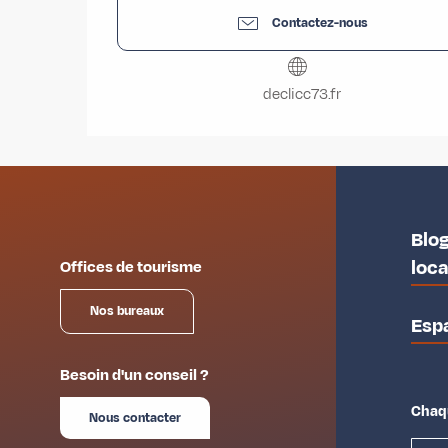
Contactez-nous
declicc73.fr
Blog
loc
Offices de tourisme
Nos bureaux
Esp
Besoin d'un conseil ?
Chaqu
Nous contacter