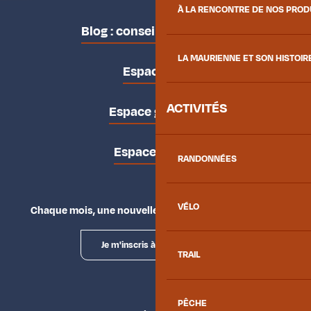
À LA RENCONTRE DE NOS PRO
Blog : conseils des locaux
LA MAURIENNE ET SON HISTOIR
Espace pro
ACTIVITÉS
Espace groupes
Espace presse
RANDONNÉES
VÉLO
Chaque mois, une nouvelle façon d'explorer la vallée.
Je m'inscris à la newsletter
TRAIL
PÊCHE