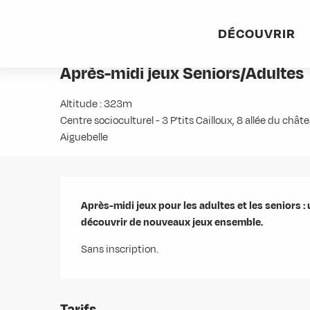
Aller
Accueil
Agenda
Après-midi jeux Seniors/Adultes
au
DÉCOUVRIR
contenu
1 septembre > 17 octobre / 2 novembre > 19 décembre / 
principal
Après-midi jeux Seniors/Adultes
Altitude : 323m
Centre socioculturel - 3 P'tits Cailloux, 8 allée du châ
Aiguebelle
Description
Après-midi jeux pour les adultes et les seniors : 
découvrir de nouveaux jeux ensemble.
Sans inscription.
Tarifs