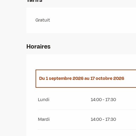
Gratuit
Horaires
Du
1 septembre 2026
au
17 octobre 2026
Du
2 novembre 2026
au
19 décembre 2026
Lundi
14:00 - 17:30
Du
4 janvier 2027
au
13 février 2027
Mardi
14:00 - 17:30
Du
1 mars 2027
au
10 avril 2027