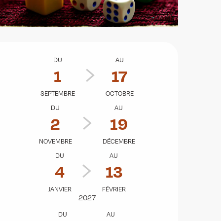
Ouverture et coordonnées
DU
AU
1
17
SEPTEMBRE
OCTOBRE
DU
AU
2
19
NOVEMBRE
DÉCEMBRE
DU
AU
4
13
JANVIER
FÉVRIER
2027
DU
AU