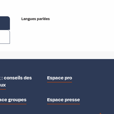
Langues parlées
Langues parlées
 : conseils des
Espace pro
aux
ace groupes
Espace presse