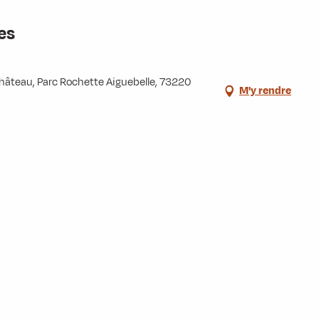
es
u château, Parc Rochette Aiguebelle, 73220
M'y rendre