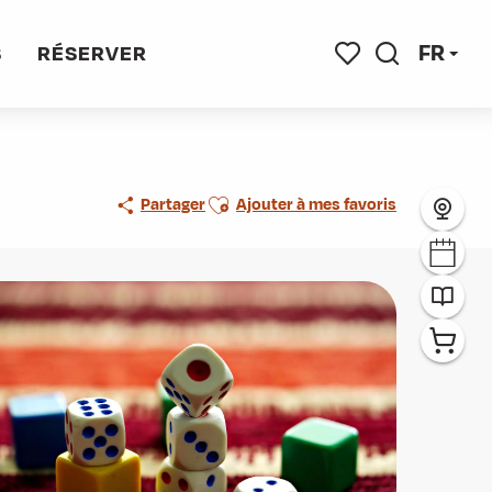
FR
S
RÉSERVER
Recherche
Voir les favoris
Ajouter aux favoris
Partager
Ajouter à mes favoris