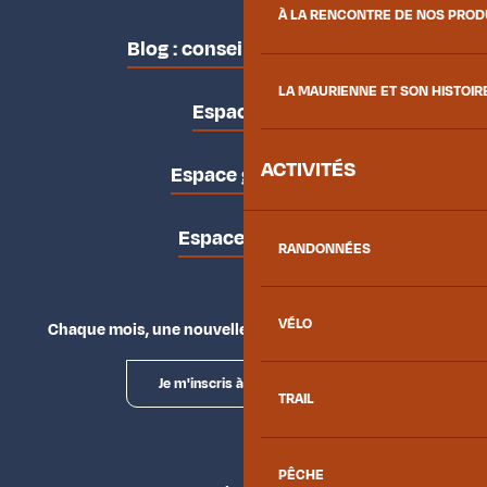
À LA RENCONTRE DE NOS PRO
Blog : conseils des locaux
LA MAURIENNE ET SON HISTOIR
Espace pro
ACTIVITÉS
Espace groupes
Espace presse
RANDONNÉES
VÉLO
Chaque mois, une nouvelle façon d'explorer la vallée.
Je m'inscris à la newsletter
TRAIL
PÊCHE