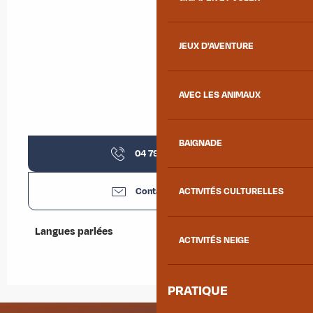
JEUX D'AVENTURE
AVEC LES ANIMAUX
BAIGNADE
04 79 56 24
▒▒
Contactez-nous
ACTIVITÉS CULTURELLES
Langues parlées
Langues parlées
ACTIVITÉS NEIGE
PRATIQUE