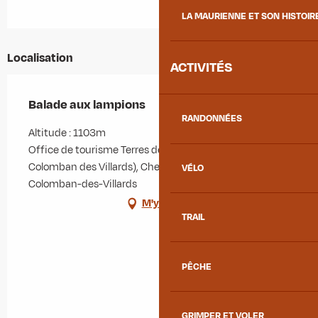
LA MAURIENNE ET SON HISTOIR
Localisation
ACTIVITÉS
Balade aux lampions
RANDONNÉES
Altitude : 1103m
Office de tourisme Terres de Maurienne - Bureau Saint
Colomban des Villards), Chef Lieu, 73130 Saint-
VÉLO
Colomban-des-Villards
M'y rendre
TRAIL
PÊCHE
GRIMPER ET VOLER