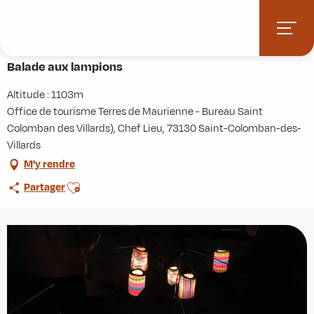
Aller
Accueil
Agenda
Balade aux lampions
au
contenu
Lundi 17 août de 20:15 à 22:00
principal
Balade aux lampions
Altitude : 1103m
Office de tourisme Terres de Maurienne - Bureau Saint
Colomban des Villards), Chef Lieu, 73130 Saint-Colomban-des-
Villards
M'y rendre
Ajouter aux favoris
Partager