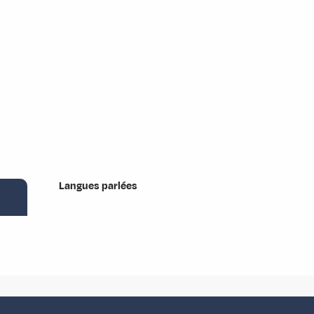
Langues parlées
Langues parlées