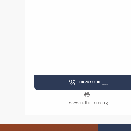
04 79 59 30
▒▒
www.celticimes.org