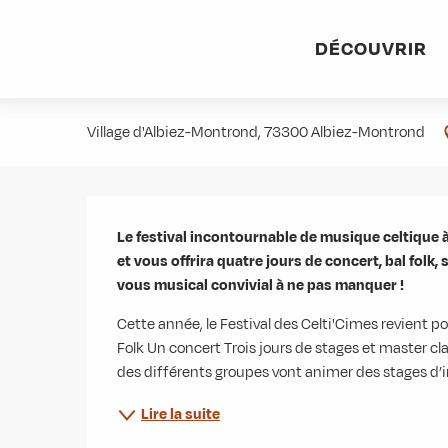
Aller
Accueil
Agenda
Celti'Cimes - Festival de musique irland
au
DÉCOUVRIR
contenu
Celti'Cimes - Festival de musique
principal
Village d'Albiez-Montrond, 73300 Albiez-Montrond
Description
Le festival incontournable de musique celtique à
et vous offrira quatre jours de concert, bal folk
vous musical convivial à ne pas manquer !
Cette année, le Festival des Celti'Cimes revient pou
Folk Un concert Trois jours de stages et master cla
des différents groupes vont animer des stages d’i
Lire la suite