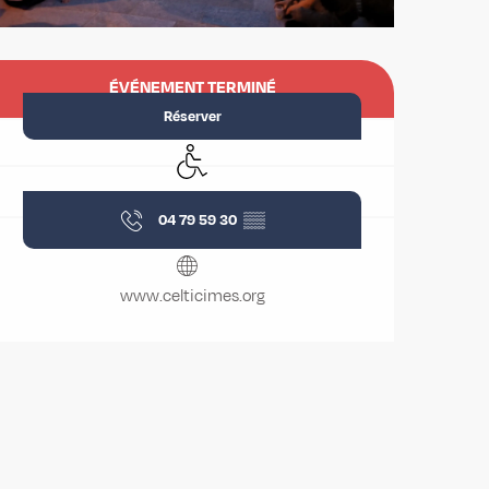
Ouverture et coordonnées
ÉVÉNEMENT TERMINÉ
Réserver
Accès handicapés
04 79 59 30
▒▒
www.celticimes.org