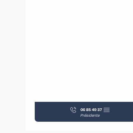
06 85 49 37
▒▒
Présidente