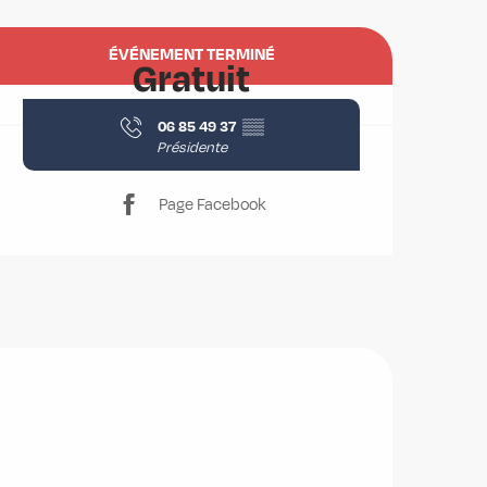
Ouverture et coordonnées
ÉVÉNEMENT TERMINÉ
Gratuit
06 85 49 37
▒▒
Présidente
Page Facebook