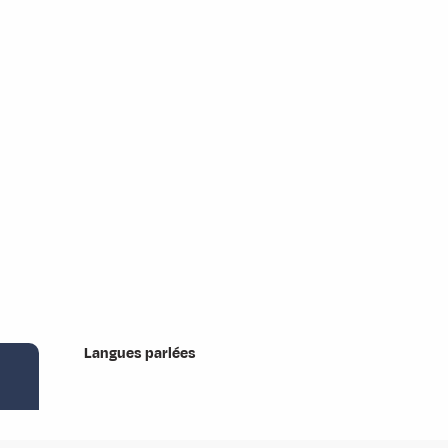
Langues parlées
Langues parlées