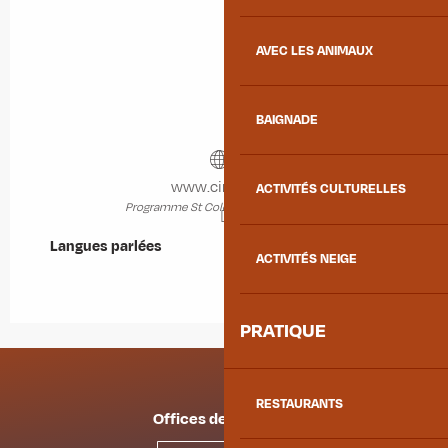
AVEC LES ANIMAUX
BAIGNADE
www.cinebus.fr
ACTIVITÉS CULTURELLES
Programme St Colomban des Villards
Langues parlées
Langues parlées
ACTIVITÉS NEIGE
PRATIQUE
RESTAURANTS
Offices de tourisme