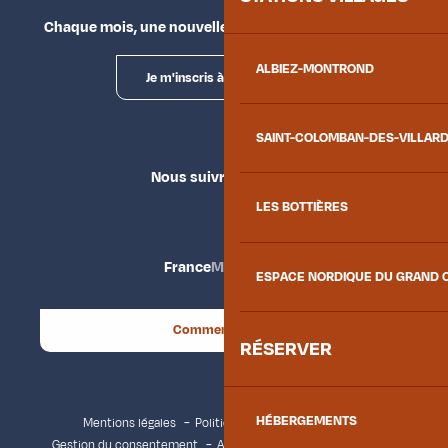
Chaque mois, une nouvelle façon d'explorer la vallée.
ALBIEZ-MONTROND
Je m'inscris à la newsletter
SAINT-COLOMBAN-DES-VILLAR
Nous suivre
LES BOTTIÈRES
France
Maurienne
ESPACE NORDIQUE DU GRAND 
Comment venir ?
RÉSERVER
HÉBERGEMENTS
Mentions légales
Politique de confidentialité
Gestion du consentement
Accessibilité : non conforme