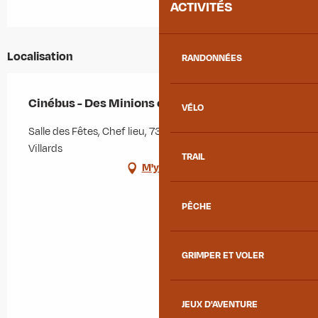
ACTIVITÉS
Localisation
RANDONNÉES
Cinébus - Des Minions et des Monstres
VÉLO
Salle des Fêtes, Chef lieu, 73130 Saint-Colomban-des-
Villards
TRAIL
M'y rendre
PÊCHE
GRIMPER ET VOLER
JEUX D'AVENTURE