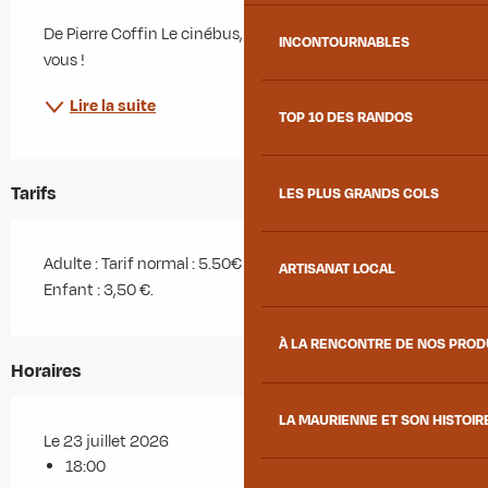
De Pierre Coffin Le cinébus, c'est le cinéma qui vient à 
INCONTOURNABLES
vous !
Lire la suite
TOP 10 DES RANDOS
Tarifs
LES PLUS GRANDS COLS
Adulte : Tarif normal : 5.50€ - Tarif réduit : 4.50€
ARTISANAT LOCAL
Enfant : 3,50 €.
À LA RENCONTRE DE NOS PRO
Horaires
LA MAURIENNE ET SON HISTOIR
Le 23 juillet 2026
18:00