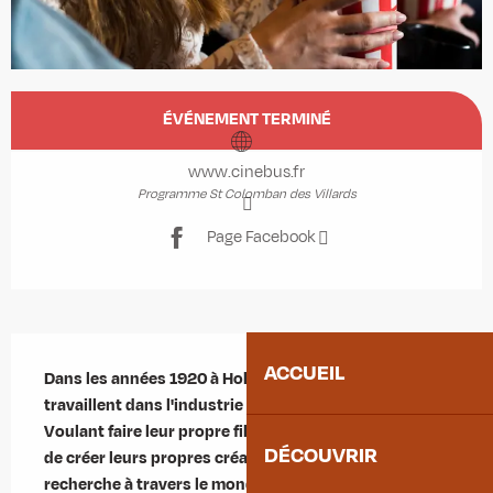
Ouverture et coordonnées
ÉVÉNEMENT TERMINÉ
www.cinebus.fr
Programme St Colomban des Villards
Page Facebook
Description
ACCUEIL
Dans les années 1920 à Hollywood, les Minions 
travaillent dans l'industrie cinématographique. 
Voulant faire leur propre film de monstre, ils décident 
DÉCOUVRIR
de créer leurs propres créatures et de partir à leur 
recherche à travers le monde.