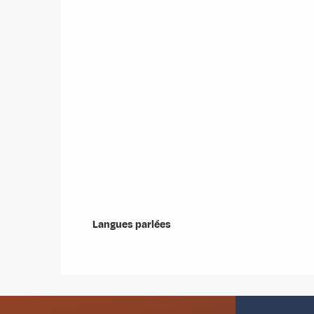
Langues parlées
Langues parlées