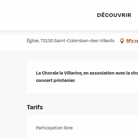
Aller
Accueil
Agenda
Concert Chorale La Villarine
au
DÉCOUVRIR
contenu
Concert Chorale La Villarine
principal
Église, 73130 Saint-Colomban-des-Villards
M'y r
Description
La Chorale la Villarine, en association avec la ch
concert printanier.
Tarifs
Participation libre