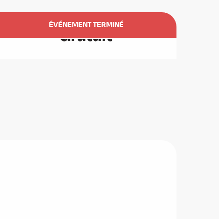
Ouverture et coordonnées
ÉVÉNEMENT TERMINÉ
Gratuit