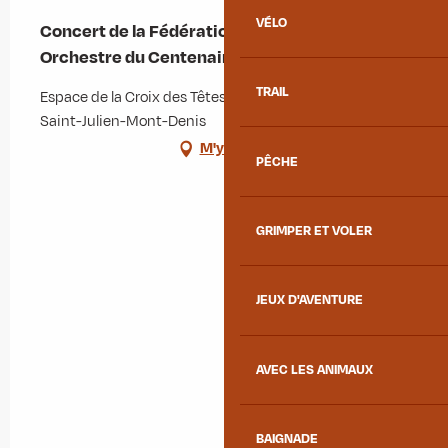
VÉLO
Concert de la Fédération musicale de Savoie -
Orchestre du Centenaire
TRAIL
Espace de la Croix des Têtes, 156 route Neuve, 73870
Saint-Julien-Mont-Denis
M'y rendre
PÊCHE
GRIMPER ET VOLER
JEUX D'AVENTURE
AVEC LES ANIMAUX
BAIGNADE