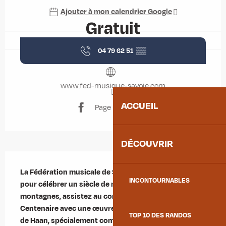
Ajouter à mon calendrier Google
Gratuit
04 79 62 51
▒▒
www.fed-musique-savoie.com
ACCUEIL
Page Facebook
DÉCOUVRIR
Description
La Fédération musicale de Savoie fête ses 100 ans ! Et 
INCONTOURNABLES
pour célébrer un siècle de musique à travers les 
montagnes, assistez au concert de l’Orchestre du 
Centenaire avec une œuvre créée et dirigée par Jacob 
TOP 10 DES RANDOS
de Haan, spécialement commandée pour l’occasion.