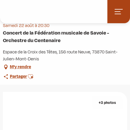
Aller
Accueil
Agenda
au
Concert de la Fédération musicale de Savoie - Orchestre du Centenaire
contenu
principal
Samedi 22 août à 20:30
Concert de la Fédération musicale de Savoie -
Orchestre du Centenaire
Espace de la Croix des Têtes, 156 route Neuve, 73870 Saint-
Julien-Mont-Denis
M'y rendre
Ajouter aux favoris
Partager
+3 photos