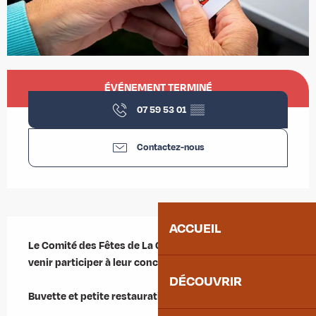
Ouverture et coordonnées
ÉVÉNEMENT TERMINÉ
07 59 53 01
▒▒
Contactez-nous
Description
ACCUEIL
Le Comité des Fêtes de La Chambre vous invite à 
venir participer à leur concours de Belote.

DÉCOUVRIR
Buvette et petite restauration.