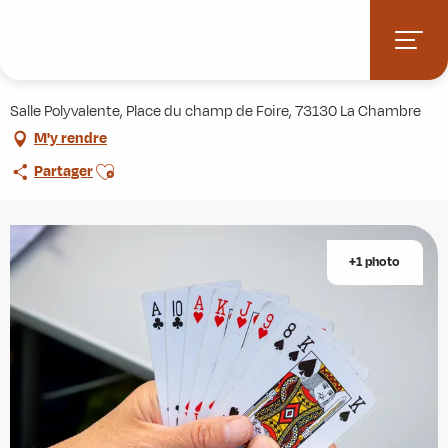
Aller
Accueil
Agenda
Concours de Belote
au
contenu
Concours de Belote
principal
Salle Polyvalente, Place du champ de Foire, 73130 La Chambre
M'y rendre
Ajouter aux favoris
Partager
+1 photo