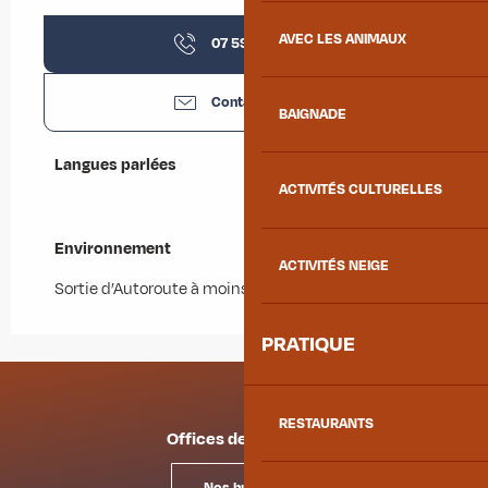
AVEC LES ANIMAUX
07 59 53 01
▒▒
Contactez-nous
BAIGNADE
Langues parlées
Langues parlées
ACTIVITÉS CULTURELLES
Environnement
Environnement
ACTIVITÉS NEIGE
Sortie d’Autoroute à moins de 5 km
PRATIQUE
RESTAURANTS
Offices de tourisme
Nos bureaux