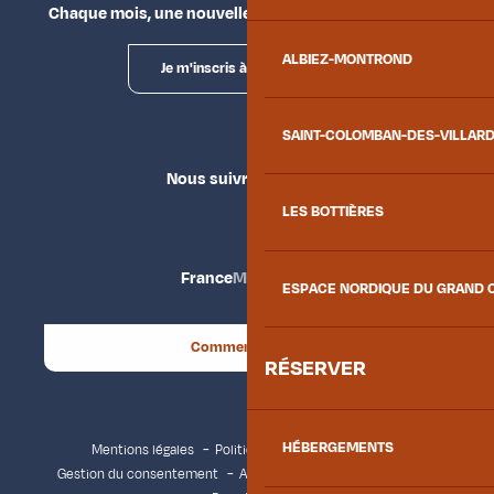
Chaque mois, une nouvelle façon d'explorer la vallée.
ALBIEZ-MONTROND
Je m'inscris à la newsletter
SAINT-COLOMBAN-DES-VILLAR
Nous suivre
LES BOTTIÈRES
France
Maurienne
ESPACE NORDIQUE DU GRAND 
Comment venir ?
RÉSERVER
HÉBERGEMENTS
Mentions légales
Politique de confidentialité
Gestion du consentement
Accessibilité : non conforme