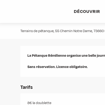
Aller
Accueil
Agenda
Concours doublette mixte
au
DÉCOUVRIR
contenu
Concours doublette mixte
principal
Terrains de pétanque, 55 Chemin Notre Dame, 7366
Description
La Pétanque Rémilienne organise une belle journé
Sans réservation. Licence obligatoire.
Tarifs
8€ la doublette