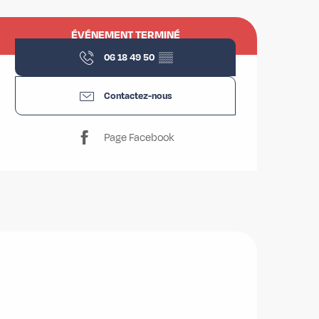
Ouverture et coordonnées
ÉVÉNEMENT TERMINÉ
06 18 49 50
▒▒
Contactez-nous
Page Facebook