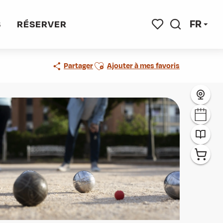
FR
S
RÉSERVER
Recherche
Voir les favoris
Ajouter aux favoris
Partager
Ajouter à mes favoris