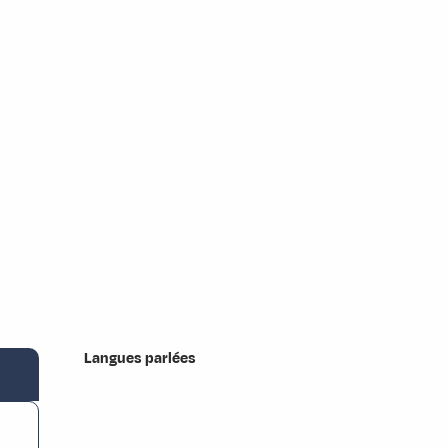
Langues parlées
Langues parlées