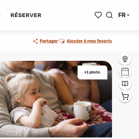
FR
S
RÉSERVER
Recherche
Voir les favoris
Ajouter aux favoris
Partager
Ajouter à mes favoris
+1 photo