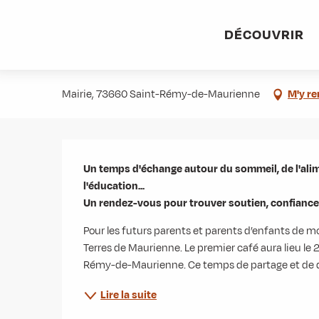
Aller
Accueil
Agenda
Declicc - Le café des parents
au
DÉCOUVRIR
contenu
Declicc - Le café des parents
principal
Mairie, 73660 Saint-Rémy-de-Maurienne
M'y re
Description
Un temps d'échange autour du sommeil, de l'alimen
l'éducation...

Un rendez-vous pour trouver soutien, confiance 
Pour les futurs parents et parents d’enfants de
Terres de Maurienne. Le premier café aura lieu le 23
Rémy-de-Maurienne. Ce temps de partage et de dis
Lire la suite