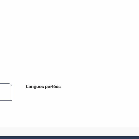
Langues parlées
Langues parlées