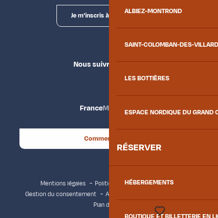
ALBIEZ-MONTROND
Je m'inscris à la newsletter
SAINT-COLOMBAN-DES-VILLAR
Nous suivre
LES BOTTIÈRES
France
Maurienne
ESPACE NORDIQUE DU GRAND 
Comment venir ?
RÉSERVER
HÉBERGEMENTS
Mentions légales
Politique de confidentialité
Gestion du consentement
Accessibilité : non conforme
Plan du site
BOUTIQUE ET BILLETTERIE EN L