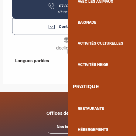
AVEC LES ANIMAUX
07 87 54 62
▒▒
réservation
BAIGNADE
Contactez-nous
ACTIVITÉS CULTURELLES
declicc73.fr
Langues parlées
Langues parlées
ACTIVITÉS NEIGE
PRATIQUE
RESTAURANTS
Offices de tourisme
Nos bureaux
HÉBERGEMENTS