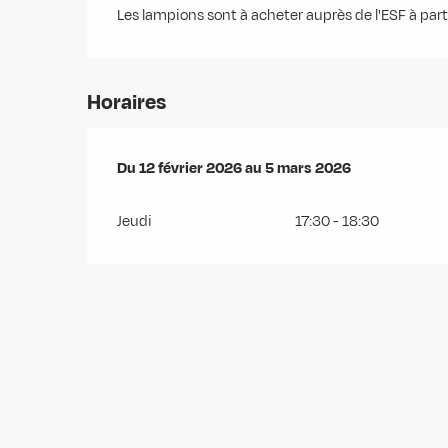
Les lampions sont à acheter auprès de l'ESF à par
Horaires
Du
Du
12 février 2026
12 février 2026
au
au
5 mars 2026
5 mars 2026
Jeudi
17:30 - 18:30