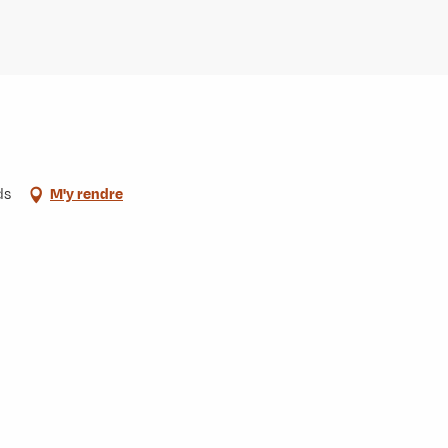
ds
M'y rendre