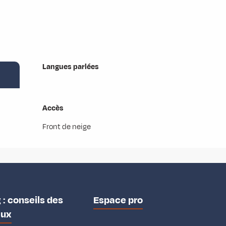
Langues parlées
Langues parlées
Accès
Accès
Front de neige
 : conseils des
Espace pro
aux