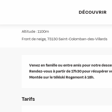
Aller
Accueil
Agenda
Descente aux flambeaux
au
DÉCOUVRIR
contenu
Descente aux flambeaux
principal
Altitude : 1100m
Front de neige, 73130 Saint-Colomban-des-Villards
Description
Venez en famille ou entre amis pour notre descen
Rendez-vous à partir de 17h30 pour récupérer vo
Montée sur le téléski Rogemont à 18h.
Tarifs