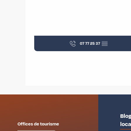
07 77 25 37
▒▒
Blog
loc
Offices de tourisme