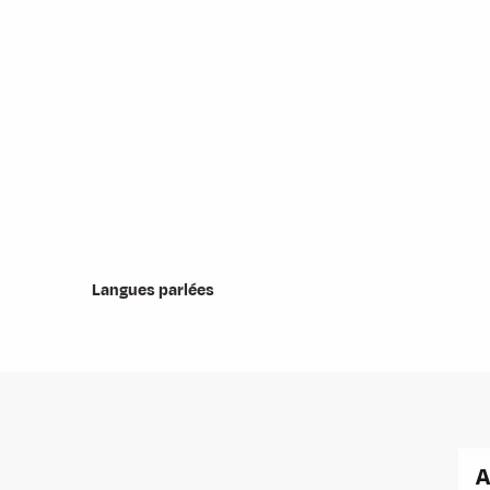
Langues parlées
Langues parlées
A