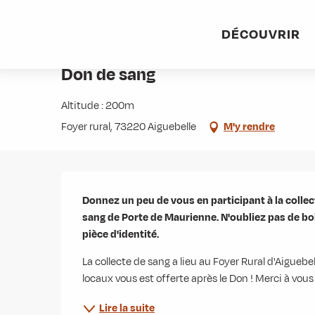
Aller
Accueil
Agenda
Don de sang
au
DÉCOUVRIR
contenu
Jeudi 24 septembre de 15:30 à 19:00 / Samedi 12 déc
principal
Don de sang
Altitude : 200m
Foyer rural, 73220 Aiguebelle
M'y rendre
Description
Donnez un peu de vous en participant à la collec
sang de Porte de Maurienne. N'oubliez pas de boir
pièce d'identité.
La collecte de sang a lieu au Foyer Rural d'Aiguebel
locaux vous est offerte après le Don ! Merci à vous p
Lire la suite