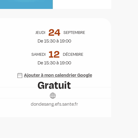
Ouverture et coordonnées
24
JEUDI
SEPTEMBRE
De 15:30 à 19:00
12
SAMEDI
DÉCEMBRE
De 15:30 à 19:00
Ajouter à mon calendrier Google
Gratuit
dondesang.efs.sante.fr