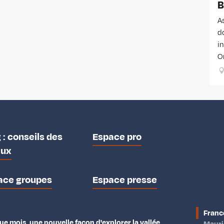
B
As
d
i
Or
 : conseils des
Espace pro
aux
ace groupes
Espace presse
Franc
e mois, une nouvelle façon d'explorer la vallée.
Maur