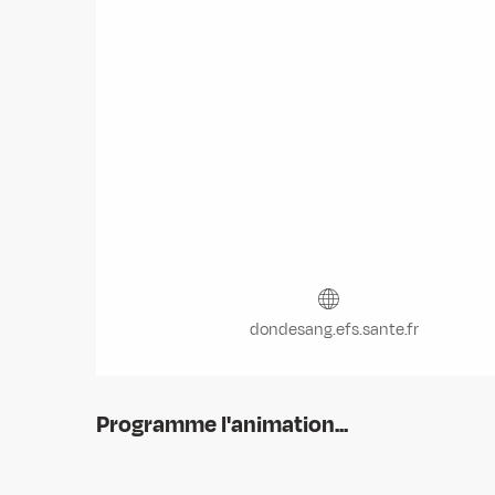
dondesang.efs.sante.fr
Programme l'animation...