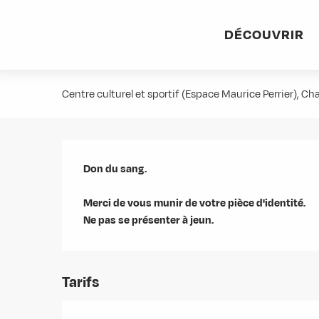
Aller
Accueil
Agenda
Don du sang
au
DÉCOUVRIR
contenu
Don du sang
principal
Centre culturel et sportif (Espace Maurice Perrier), 
Description
Don du sang.

Merci de vous munir de votre pièce d'identité.

Ne pas se présenter à jeun.
Tarifs