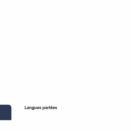
Langues parlées
Langues parlées