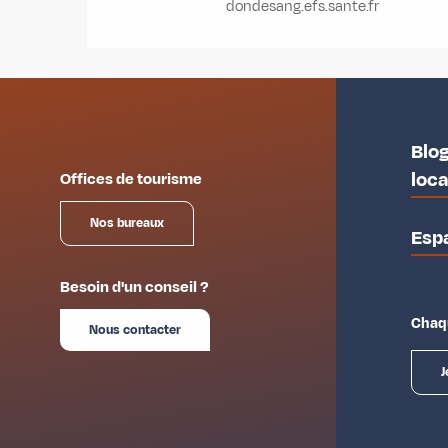
dondesang.efs.sante.fr
Blog
loc
Offices de tourisme
Nos bureaux
Esp
Besoin d'un conseil ?
Chaqu
Nous contacter
J