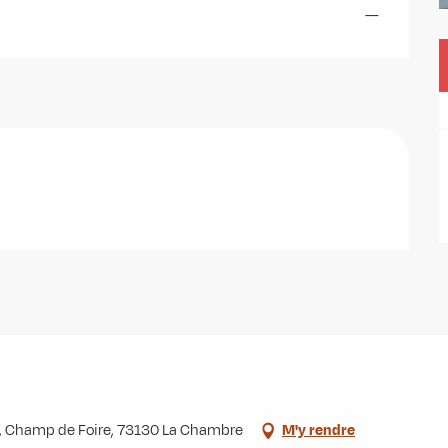
—
r), Champ de Foire, 73130 La Chambre
M'y rendre