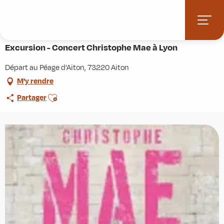
Aller
Accueil
Agenda
Excursion - Concert Christophe Mae à Lyon
au
contenu
Vendredi 11 décembre à 16:55
principal
Excursion - Concert Christophe Mae à Lyon
Départ au Péage d’Aiton, 73220 Aiton
M'y rendre
Ajouter aux favoris
Partager