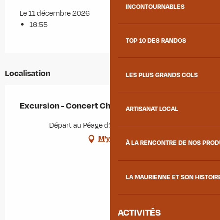
INCONTOURNABLES
Le 11 décembre 2026
16:55
TOP 10 DES RANDOS
Localisation
LES PLUS GRANDS COLS
Excursion - Concert Christophe Mae à Lyon
ARTISANAT LOCAL
Départ au Péage d’Aiton, 73220 Aiton
M'y rendre
À LA RENCONTRE DE NOS PRO
LA MAURIENNE ET SON HISTOIR
ACTIVITÉS