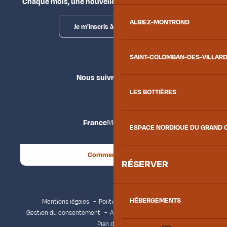
Chaque mois, une nouvelle façon d'explorer la vallée.
ALBIEZ-MONTROND
Je m'inscris à la newsletter
SAINT-COLOMBAN-DES-VILLAR
Nous suivre
LES BOTTIÈRES
France
Maurienne
ESPACE NORDIQUE DU GRAND 
Comment venir ?
RÉSERVER
HÉBERGEMENTS
Mentions légales
Politique de confidentialité
Gestion du consentement
Accessibilité : non conforme
Plan du site