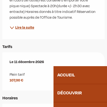
en cours de route(il est conseillé d'emporter votre 
pique nique) Spectacle à 20h(durée +/- 2h30 avec 
entracte) Horaires donnés à titre indicatif Réservation 
possible auprès de l'Office de Tourisme.
Lire la suite
Tarifs
Le
Le
11 décembre 2026
11 décembre 2026
ACCUEIL
Plein tarif
107,00 €
DÉCOUVRIR
Horaires