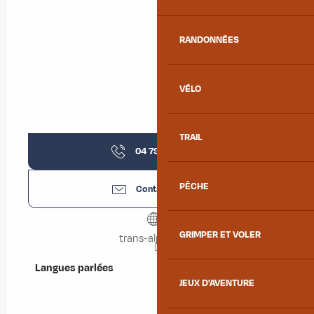
RANDONNÉES
VÉLO
TRAIL
04 79 36 20
▒▒
PÊCHE
Contactez-nous
GRIMPER ET VOLER
trans-alpes.com
Langues parlées
Langues parlées
JEUX D'AVENTURE