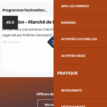
AVEC LES ANIMAUX
Programme l'animation...
Excursion - Marché de Pinerolo
45
€
BAIGNADE
N
Offrez vous une sortie au marché de Pinerolo en Italie
E
organisé par Pullman Savoyard!
ACTIVITÉS CULTURELLES
Aiguebelle
T
N
j
ACTIVITÉS NEIGE
PRATIQUE
RESTAURANTS
Offices de tourisme
Nos bureaux
HÉBERGEMENTS