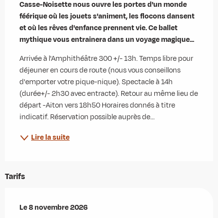
Casse-Noisette nous ouvre les portes d'un monde 
féérique où les jouets s'animent, les flocons dansent 
et où les rêves d'enfance prennent vie. Ce ballet 
mythique vous entrainera dans un voyage magique...
Arrivée à l'Amphithéâtre 300 +/- 13h. Temps libre pour 
déjeuner en cours de route (nous vous conseillons 
d'emporter votre pique-nique). Spectacle à 14h 
(durée+/- 2h30 avec entracte). Retour au même lieu de 
départ -Aiton vers 18h50 Horaires donnés à titre 
indicatif. Réservation possible auprès de...
Lire la suite
Tarifs
Le
Le
8 novembre 2026
8 novembre 2026