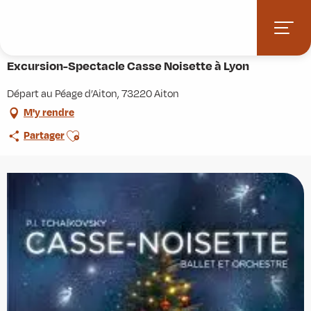
Aller
Accueil
Agenda
Excursion-Spectacle Casse Noisette à Lyon
au
contenu
Dimanche 8 novembre à 10:55
principal
Excursion-Spectacle Casse Noisette à Lyon
Départ au Péage d’Aiton, 73220 Aiton
M'y rendre
Ajouter aux favoris
Partager