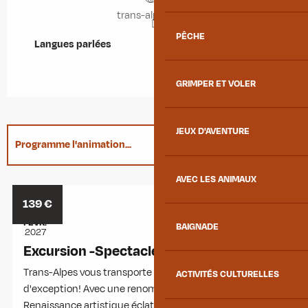
trans-alpes.com
PÊCHE
Langues parlées
Langues parlées
GRIMPER ET VOLER
JEUX D'AVENTURE
Programme l'animation...
AVEC LES ANIMAUX
Est organisé dans le cadre de ...
21
139
€
FÉVR.
BAIGNADE
2027
Excursion -Spectacle Shen Yun à Lyon
Trans-Alpes vous transporte vers un spectacle
ACTIVITÉS CULTURELLES
d'exception! Avec une renommée mondiale, il incarne la
Renaissance artistique éclatante et célèbre l'héritage