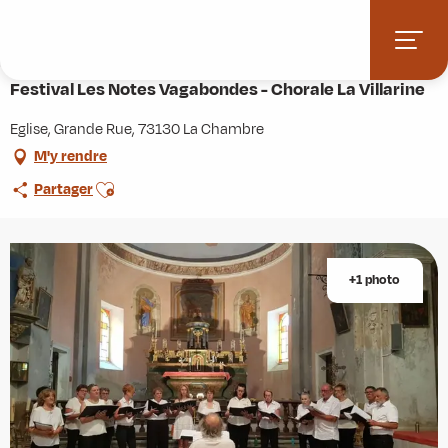
Aller
Accueil
Agenda
au
Festival Les Notes Vagabondes - Chorale La Villarine
contenu
principal
Festival Les Notes Vagabondes - Chorale La Villarine
Eglise, Grande Rue, 73130 La Chambre
M'y rendre
Ajouter aux favoris
Partager
+1 photo