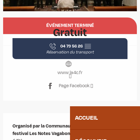
Ouverture et coordonnées
ÉVÉNEMENT TERMINÉ
Gratuit
04 79 56 26
▒▒
Réservation du transport
www.la4c.fr
Page Facebook
Description
ACCUEIL
Organisé par la Communauté de Communes, le 
festival Les Notes Vagabondes revient pour sa 2ème 