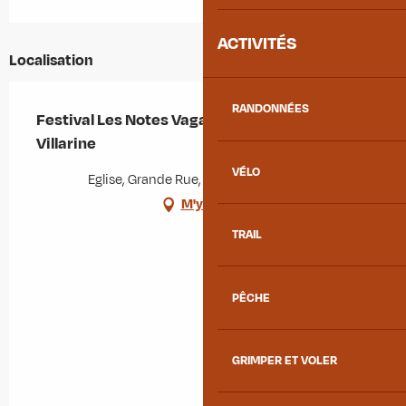
ACTIVITÉS
Localisation
RANDONNÉES
Festival Les Notes Vagabondes - Chorale La
Villarine
VÉLO
Eglise, Grande Rue, 73130 La Chambre
M'y rendre
TRAIL
PÊCHE
GRIMPER ET VOLER