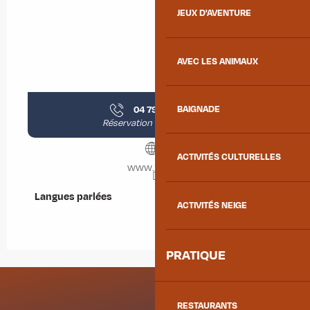
JEUX D'AVENTURE
AVEC LES ANIMAUX
04 79 56 26
▒▒
BAIGNADE
Réservation du transport
ACTIVITÉS CULTURELLES
www.la4c.fr
Langues parlées
Langues parlées
ACTIVITÉS NEIGE
PRATIQUE
RESTAURANTS