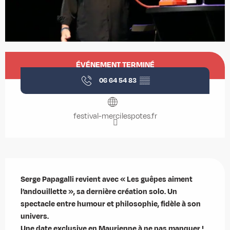
Ouverture et coordonnées
ÉVÉNEMENT TERMINÉ
06 64 54 83
▒▒
festival-mercilespotes.fr
Description
Serge Papagalli revient avec « Les guêpes aiment 
l’andouillette », sa dernière création solo. Un 
spectacle entre humour et philosophie, fidèle à son 
univers. 

Une date exclusive en Maurienne à ne pas manquer !