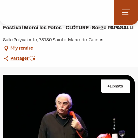
Aller
Accueil
Agenda
au
Festival Merci les Potes - CLÔTURE : Serge PAPAGALLI
contenu
principal
Festival Merci les Potes - CLÔTURE : Serge PAPAGALLI
Salle Polyvalente, 73130 Sainte-Marie-de-Cuines
M'y rendre
Ajouter aux favoris
Partager
+1 photo