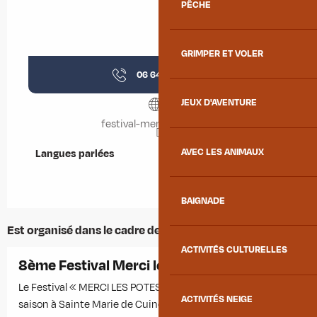
PÊCHE
GRIMPER ET VOLER
06 64 54 83
▒▒
JEUX D'AVENTURE
festival-mercilespotes.fr
AVEC LES ANIMAUX
Langues parlées
Langues parlées
BAIGNADE
Est organisé dans le cadre de ...
ACTIVITÉS CULTURELLES
8ème Festival Merci les Potes
Le Festival « MERCI LES POTES » revient pour une 8ème
ACTIVITÉS NEIGE
saison à Sainte Marie de Cuines !