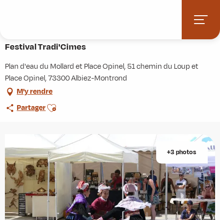
Aller
Accueil
Agenda
Festival Tradi'Cimes
au
contenu
8 août > 9 août
principal
Festival Tradi'Cimes
Plan d'eau du Mollard et Place Opinel, 51 chemin du Loup et
Place Opinel, 73300 Albiez-Montrond
M'y rendre
Ajouter aux favoris
Partager
+3 photos