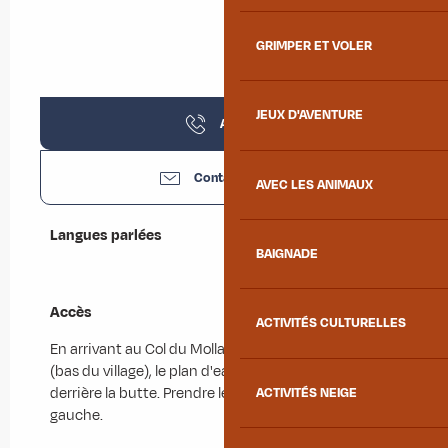
GRIMPER ET VOLER
JEUX D'AVENTURE
Appeler
Contactez-nous
AVEC LES ANIMAUX
Langues parlées
Langues parlées
BAIGNADE
Accès
Accès
ACTIVITÉS CULTURELLES
En arrivant au Col du Mollard depuis le Chef-lieu
(bas du village), le plan d'eau se situe sur la gauche,
derrière la butte. Prendre le chemin qui monte à
ACTIVITÉS NEIGE
gauche.