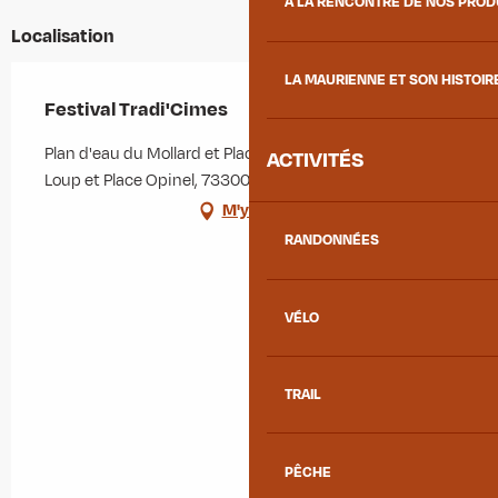
À LA RENCONTRE DE NOS PRO
Localisation
LA MAURIENNE ET SON HISTOIR
Festival Tradi'Cimes
Plan d'eau du Mollard et Place Opinel, 51 chemin du
ACTIVITÉS
Loup et Place Opinel, 73300 Albiez-Montrond
M'y rendre
RANDONNÉES
VÉLO
TRAIL
PÊCHE