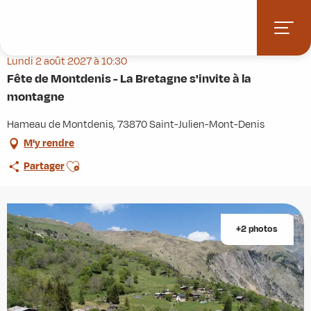
Aller
Accueil
Agenda
au
Fête de Montdenis - La Bretagne s'invite à la montagne
contenu
principal
Lundi 2 août 2027 à 10:30
Fête de Montdenis - La Bretagne s'invite à la
montagne
Hameau de Montdenis, 73870 Saint-Julien-Mont-Denis
M'y rendre
Ajouter aux favoris
Partager
+2 photos