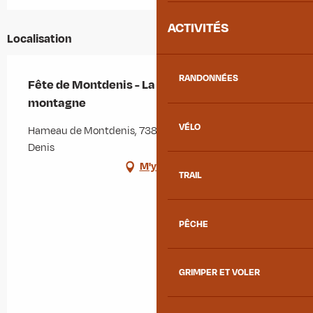
ACTIVITÉS
Localisation
RANDONNÉES
Fête de Montdenis - La Bretagne s'invite à la
montagne
VÉLO
Hameau de Montdenis, 73870 Saint-Julien-Mont-
Denis
M'y rendre
TRAIL
PÊCHE
GRIMPER ET VOLER