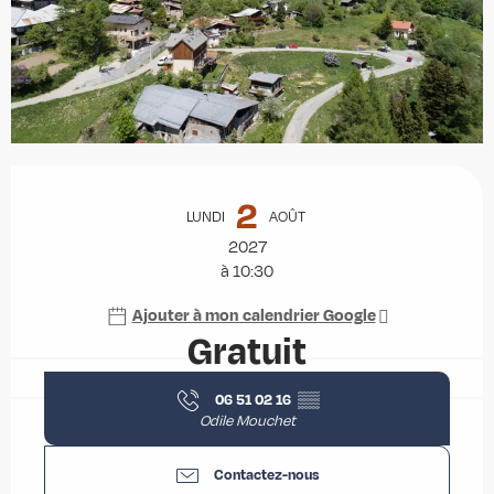
Ouverture et coordonnées
2
LUNDI
AOÛT
2027
à 10:30
Ajouter à mon calendrier Google
Gratuit
06 51 02 16
▒▒
Odile Mouchet
Contactez-nous