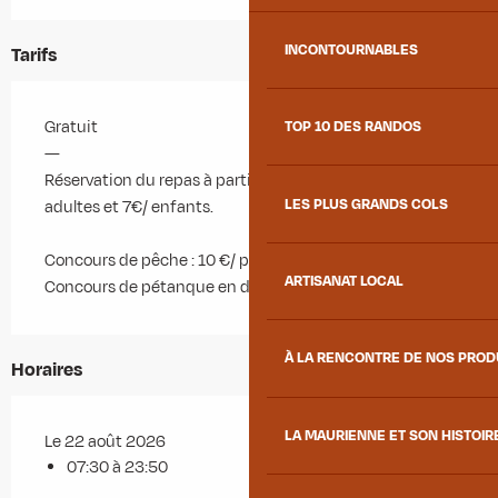
INCONTOURNABLES
Tarifs
Gratuit
TOP 10 DES RANDOS
—
Réservation du repas à partir de 10h sur place : 16€/
LES PLUS GRANDS COLS
adultes et 7€/ enfants.
Concours de pêche : 10 €/ personne
ARTISANAT LOCAL
Concours de pétanque en doublette : 10€/ doublette
À LA RENCONTRE DE NOS PRO
Horaires
LA MAURIENNE ET SON HISTOIR
Le 22 août 2026
07:30 à 23:50