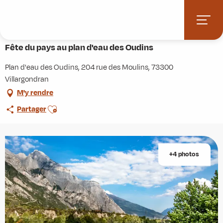
Aller
Accueil
Agenda
Fête du pays au plan d'eau des Oudins
au
contenu
Samedi 22 août de 07:30 à 23:50
principal
Fête du pays au plan d'eau des Oudins
Plan d'eau des Oudins, 204 rue des Moulins, 73300
Villargondran
M'y rendre
Ajouter aux favoris
Partager
+4 photos