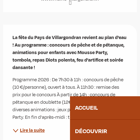
Description
La fête du Pays de Villargondran revient au plan d'eau 
! Au programme : concours de pêche et de pétanque, 
animations pour enfants avec Mousse Party, 
tombola, repas Diots polenta, feu d'artifice et soirée 
dansante !
Programme 2026 : De 7h30 à 11h : concours de pêche 
(10 €/personne), ouvert à tous. À 11h30 : remise des 
prix pour le concours À partir de 14h : concours de 
pétanque en doublette (12€ la doublette) ainsi que 
ACCUEIL
diverses animations : jeux pour enfants avec Mousse 
Party. En fin d'après-midi : tirage de...
Lire la suite
DÉCOUVRIR